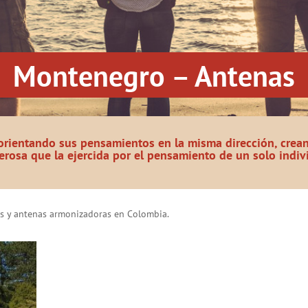
Montenegro – Antenas
orientando sus pensamientos en la misma dirección, crea
rosa que la ejercida por el pensamiento de un solo indiv
es y antenas armonizadoras en Colombia.