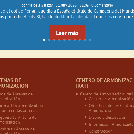
por
Marcela Salazar
|
21 July, 2026
|
BLOG
| 0 Comentario
que el gol de Ferran, que dio a España el título de Campeona del Mundo
 por todo el país. Sí, han leído bien. La alegría, el entusiasmo y, sobre 
Leer más
TENAS DE
CENTRO DE ARMONIZAC
MONIZACIÓN
IRATI
pos de Antenas de
Centro de Armonización Irati
monización
Centro de Armonización
formación armonizadora
Objetivos de los Centros
cluida en las antenas
Armonización
quiere tu Antena de
Diseño y descripción
monización
Información Armonizado
embra tu Antena de
Construcción
monización