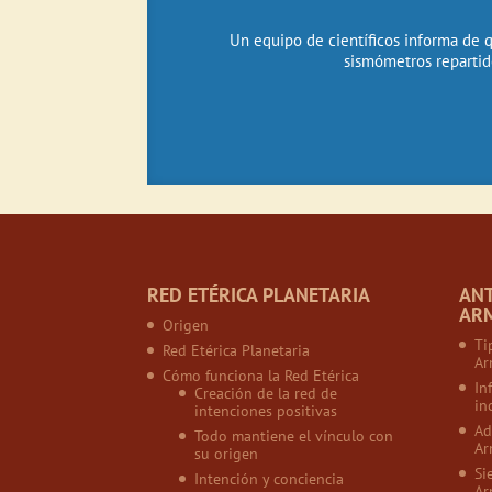
Un equipo de científicos informa de 
sismómetros repartidos
RED ETÉRICA PLANETARIA
AN
AR
Origen
Ti
Red Etérica Planetaria
Ar
Cómo funciona la Red Etérica
In
Creación de la red de
in
intenciones positivas
Ad
Todo mantiene el vínculo con
Ar
su origen
Si
Intención y conciencia
Ar