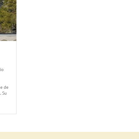
io
de de
. Su