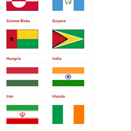
Guinea-Bisáu
Guyana
Hungría
India
Irán
Irlanda