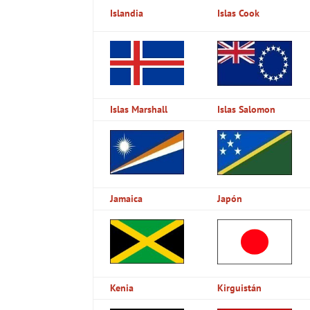
Islandia
Islas Cook
Islas Marshall
Islas Salomon
Jamaica
Japón
Kenia
Kirguistán