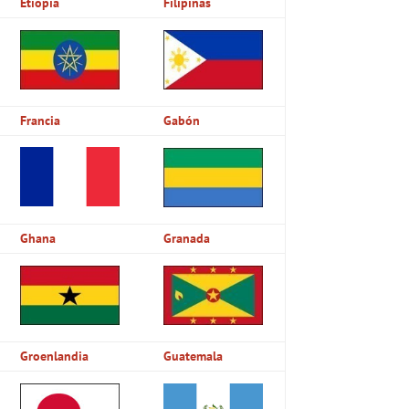
Etiopía
Filipinas
Francia
Gabón
Ghana
Granada
Groenlandia
Guatemala