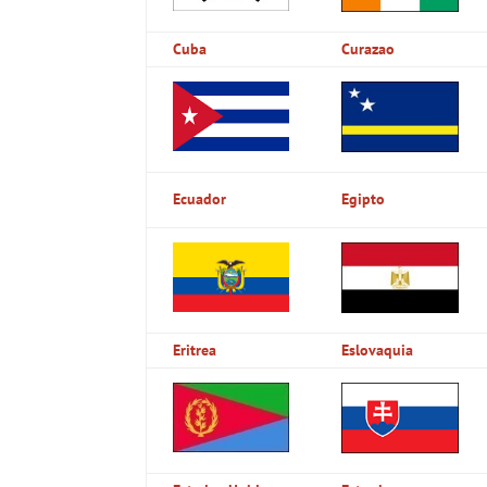
Cuba
Curazao
Ecuador
Egipto
Eritrea
Eslovaquia