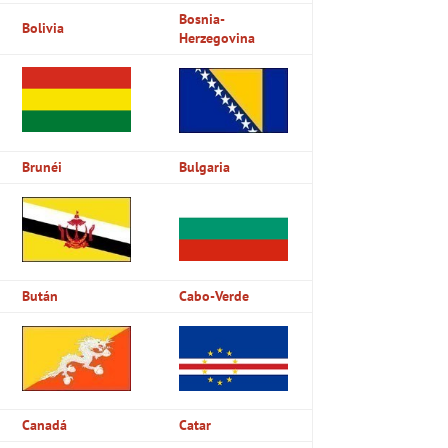
Bosnia-
Bolivia
Herzegovina
Brunéi
Bulgaria
Bután
Cabo-Verde
Canadá
Catar