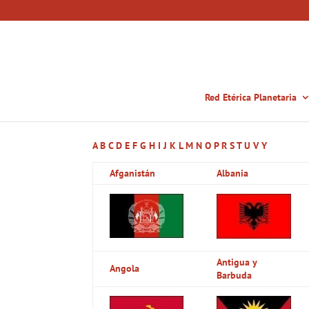
Red Etérica Planetaria
A
B
C
D
E
F
G
H
I
J
K
L
M
N
O
P
R
S
T
U
V
Y
Afganistán
Albania
Antigua y
Angola
Barbuda