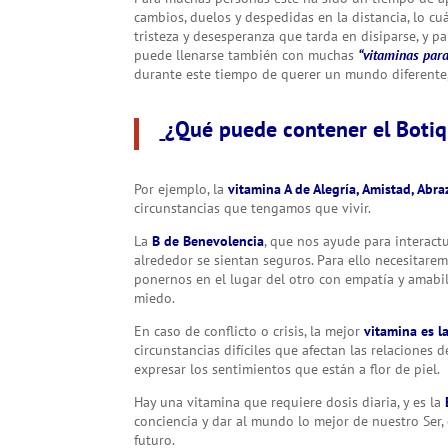
cambios, duelos y despedidas en la distancia, lo 
tristeza y desesperanza que tarda en disiparse, y p
puede llenarse también con muchas
“vitaminas par
durante este tiempo de querer un mundo diferente, 
¿Qué puede contener el Botiq
Por ejemplo, la
vitamina A de Alegría, Amistad, Abra
circunstancias que tengamos que vivir.
La
B de Benevolencia
, que nos ayude para interac
alrededor se sientan seguros. Para ello necesitar
ponernos en el lugar del otro con empatía y amabili
miedo.
En caso de conflicto o crisis, la mejor
vitamina es l
circunstancias difíciles que afectan las relacion
expresar los sentimientos que están a flor de piel.
Hay una vitamina que requiere dosis diaria, y es la
conciencia y dar al mundo lo mejor de nuestro Ser, 
futuro.