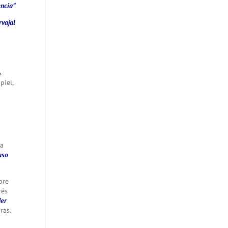
ncia”
rvajal
s
piel,
ta
aso
bre
rés
der
ras.