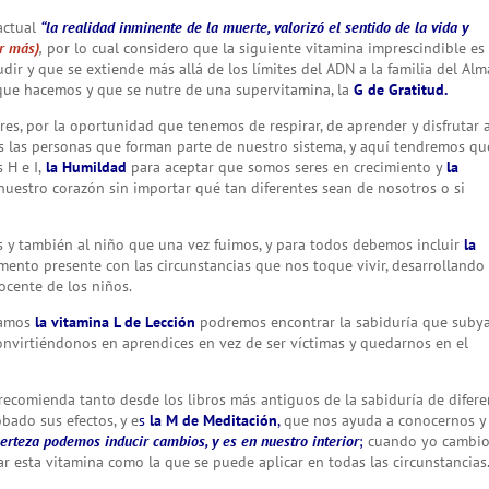
actual
“
la realidad inminente de la muerte, valorizó el sentido de la vida y
r más)
,
por lo cual considero que la siguiente vitamina imprescindible es
r y que se extiende más allá de los límites del ADN a la familia del Alm
 que hacemos y que se nutre de una supervitamina, la
G de Gratitud.
res, por la oportunidad que tenemos de respirar, de aprender y disfrutar 
as las personas que forman parte de nuestro sistema, y aquí tendremos qu
 H e I,
la Humildad
para aceptar que somos seres en crecimiento y
la
uestro corazón sin importar qué tan diferentes sean de nosotros o si
s y también al niño que una vez fuimos, y para todos debemos incluir
la
mento presente con las circunstancias que nos toque vivir, desarrollando 
ocente de los niños.
samos
la vitamina L de Lección
podremos encontrar la sabiduría que subya
convirtiéndonos en aprendices en vez de ser víctimas y quedarnos en el
 recomienda tanto desde los libros más antiguos de la sabiduría de difere
bado sus efectos, y e
s
la M de Meditación
,
que nos ayuda a conocernos y
certeza podemos inducir cambios, y es en nuestro interior
;
cuando yo cambio
 esta vitamina como la que se puede aplicar en todas las circunstancias