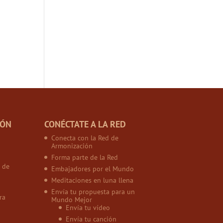
IÓN
CONÉCTATE A LA RED
Conecta con la Red de
Armonización
Forma parte de la Red
 de
Embajadores por el Mundo
Meditaciones en luna llena
Envía tu propuesta para un
ra
Mundo Mejor
Envía tu vídeo
Envía tu canción