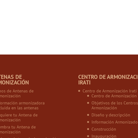
TENAS DE
CENTRO DE ARMONIZAC
MONIZACIÓN
IRATI
pos de Antenas de
Centro de Armonización Irati
monización
Centro de Armonización
formación armonizadora
Objetivos de los Centros
cluida en las antenas
Armonización
quiere tu Antena de
Diseño y descripción
monización
Información Armonizado
embra tu Antena de
Construcción
monización
Inauguración