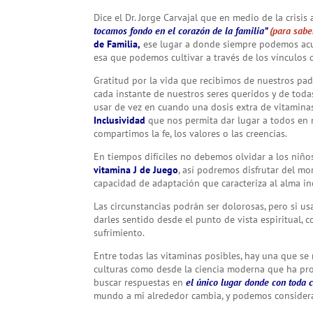
Dice el Dr. Jorge Carvajal que en medio de la crisis 
tocamos fondo en el corazón de la familia”
(para sabe
de Familia,
ese lugar a donde siempre podemos acudi
esa que podemos cultivar a través de los vínculos
Gratitud por la vida que recibimos de nuestros pad
cada instante de nuestros seres queridos y de tod
usar de vez en cuando una dosis extra de vitaminas
Inclusividad
que nos permita dar lugar a todos en n
compartimos la fe, los valores o las creencias.
En tiempos difíciles no debemos olvidar a los niño
vitamina J de Juego
, así podremos disfrutar del mo
capacidad de adaptación que caracteriza al alma in
Las circunstancias podrán ser dolorosas, pero si u
darles sentido desde el punto de vista espiritual, 
sufrimiento.
Entre todas las vitaminas posibles, hay una que se
culturas como desde la ciencia moderna que ha pro
buscar respuestas en
el único lugar donde con toda 
mundo a mi alrededor cambia, y podemos considerar