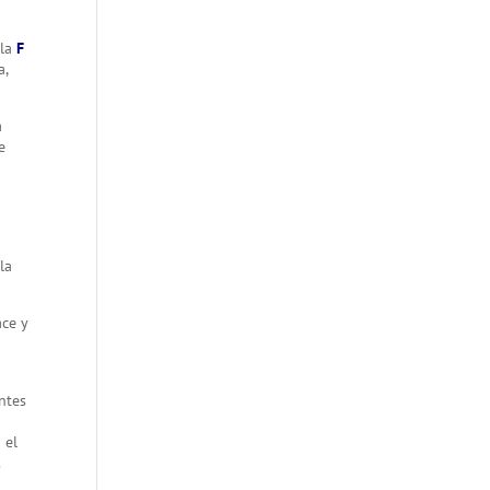
 la
F
a,
a
e
la
ce y
ntes
 el
.