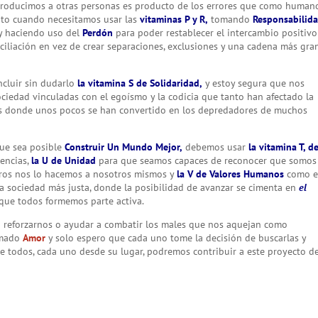
producimos a otras personas es producto de los errores que como human
nto cuando necesitamos usar las
vitaminas P y R,
tomando
Responsabilid
 y haciendo uso del
Perdón
para poder restablecer el intercambio positiv
onciliación en vez de crear separaciones, exclusiones y una cadena más gr
cluir sin dudarlo
la vitamina S de Solidaridad,
y estoy segura que nos
ciedad vinculadas con el egoísmo y la codicia que tanto han afectado la
s donde unos pocos se han convertido en los depredadores de muchos
ue sea posible
Construir Un Mundo Mejor,
debemos usar
la vitamina T, d
rencias,
la U de Unidad
para que seamos capaces de reconocer que somos
tros nos lo hacemos a nosotros mismos y
la V de Valores Humanos
como e
a sociedad más justa, donde la posibilidad de avanzar se cimenta en
el
que todos formemos parte activa.
 reforzarnos o ayudar a combatir los males que nos aquejan como
amado
Amor
y solo espero que cada uno tome la decisión de buscarlas y
re todos, cada uno desde su lugar, podremos contribuir a este proyecto d