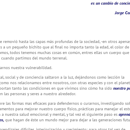
es un cambio de concie
Jorge Ca
 removió hasta las capas más profundas de la sociedad, -en otros apena
s a un pequeño bichito que al final no importa tanto la edad, el color de 
vivamos, todos tenemos muchas cosas en común, entres ellas un cuerpo que
s cuando partimos del mundo terrenal.
rarnos nuestra vulnerabilidad.
al, social y de conciencia saltaron a la luz, dejándonos como lección la
como nos relacionamos entre nosotros, con otras especies y con el plane
portan tanto las condiciones en que vivimos sino cómo ha sido
nuestro p
n las personas y seres a nuestro alrededor.
e las formas mas eficaces para defendernos o curarnos, investigando so
amentos para mejorar nuestro cuerpo físico, prácticas para manejar el est
 a nuestra salud emocional y mental, y tal vez el siguiente paso es
apren
os,
que hagan de éste un mundo mejor para dejar a las generaciones futu
ndizajes difíciles, interiorización y crecimiento; para otros tal vez de