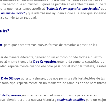
cuál ha hecho que en muchos lugares se perciba en el ambiente una nube 
ara la que necesitamos acudir al
“botiquín de emergencias emocionales”
qu
a un mundo mejor”
y que además nos ayudará a que el sueño que soñamo
se convierta en realidad.
uín?
zo
,
para que encontremos nuevas formas de tomarlas a pesar de las
tuar de manera diferente, generando un entorno donde todos a nuestro
emos al mismo tiempo la
C de Compasión
,
entendida como la capacidad de
dad, especialmente cuando ese otro pasa por el dolor, la tristeza, la rabia
a D de Diálogo
abierto y sincero, que nos permita salir fortalecidos de las
es de todo tipo, especialmente en un momento de cambios donde necesitam
E de Esperanza
,
en nuestra capacidad como humanos para crecer en
escribiendo día a día nuestra historia y
sembrando semillas
para un mejo