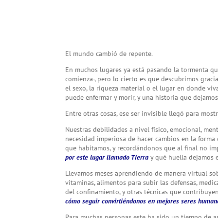
El mundo cambió de repente.
En muchos lugares ya está pasando la tormenta que
comienza-, pero lo cierto es que descubrimos gracia
el sexo, la riqueza material o el lugar en donde 
puede enfermar y morir, y una historia que dejamo
Entre otras cosas, ese ser invisible llegó para most
Nuestras debilidades a nivel físico, emocional, ment
necesidad imperiosa de hacer cambios en la forma 
que habitamos, y recordándonos que al final no im
por este lugar llamado Tierra
y qué huella dejamos e
Llevamos meses aprendiendo de manera virtual sobr
vitaminas, alimentos para subir las defensas, medic
del confinamiento, y otras técnicas que contribuyen
cómo seguir convirtiéndonos en mejores seres human
Para muchas personas este ha sido un tiempo de apre