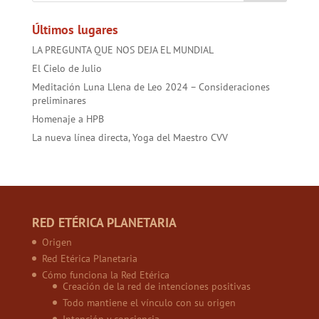
ok
p
Últimos lugares
LA PREGUNTA QUE NOS DEJA EL MUNDIAL
El Cielo de Julio
Meditación Luna Llena de Leo 2024 – Consideraciones
preliminares
Homenaje a HPB
La nueva línea directa, Yoga del Maestro CVV
RED ETÉRICA PLANETARIA
Origen
Red Etérica Planetaria
Cómo funciona la Red Etérica
Creación de la red de intenciones positivas
Todo mantiene el vínculo con su origen
Intención y conciencia