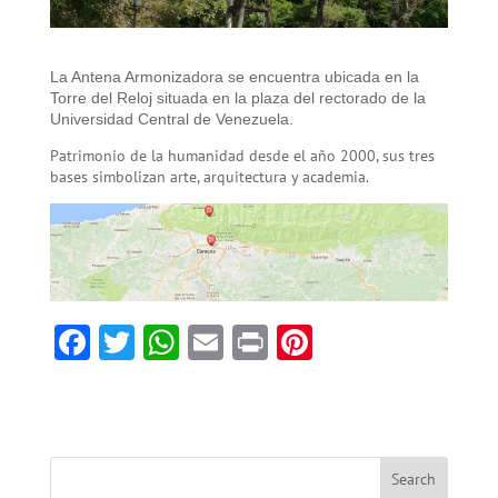
La Antena Armonizadora se encuentra ubicada en la
Torre del Reloj situada en la plaza del rectorado de la
Universidad Central de Venezuela.
Patrimonio de la humanidad desde el año 2000, sus tres
bases simbolizan arte, arquitectura y academia.
F
T
W
E
Pr
Pi
ac
w
h
m
in
nt
e
itt
at
ai
t
er
b
er
sA
l
es
o
p
t