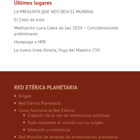
Últimos lugares
LA PREGUNTA QUE NOS DEJA EL MUNDIAL
El Cielo de Julio
Meditación Luna Llena de Leo 2024 – Consideraciones
preliminares
Homenaje a HPB
La nueva línea directa, Yoga del Maestro CVV
RED ETÉRICA PLANETARIA
Origen
Red Etérica Planetaria
Cómo funciona la Red Etérica
Creación de la red de intenciones positivas
Todo mantiene el vínculo con su origen
Intención y conciencia
Red Mundial de antenas de armonización planetaria