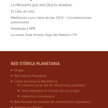
LA PREGUNTA QUE NOS DEJA EL MUNDIAL
El Cielo de Julio
Meditación Luna Llena de Leo 2024 – Consideraciones
preliminares
Homenaje a HPB
La nueva línea directa, Yoga del Maestro CVV
RED ETÉRICA PLANETARIA
Origen
Red Etérica Planetaria
Cómo funciona la Red Etérica
Creación de la red de intenciones positivas
Todo mantiene el vínculo con su origen
Intención y conciencia
Red Mundial de antenas de armonización planetaria
Antenas por Países