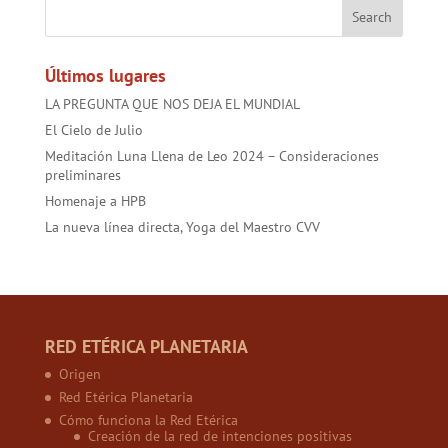
o
p
t
ok
p
Últimos lugares
LA PREGUNTA QUE NOS DEJA EL MUNDIAL
El Cielo de Julio
Meditación Luna Llena de Leo 2024 – Consideraciones
preliminares
Homenaje a HPB
La nueva línea directa, Yoga del Maestro CVV
RED ETÉRICA PLANETARIA
Origen
Red Etérica Planetaria
Cómo funciona la Red Etérica
Creación de la red de intenciones positivas