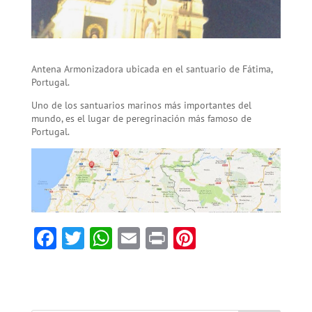
Antena Armonizadora ubicada en el santuario de Fátima,
Portugal.
Uno de los santuarios marinos más importantes del
mundo, es el lugar de peregrinación más famoso de
Portugal.
F
T
W
E
Pr
Pi
ac
w
h
m
in
nt
e
itt
at
ai
t
er
b
er
sA
l
es