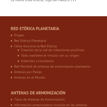
La nueva línea directa, Yoga del Maestro CVV
RED ETÉRICA PLANETARIA
Origen
Red Etérica Planetaria
Cómo funciona la Red Etérica
Creación de la red de intenciones positivas
Todo mantiene el vínculo con su origen
Intención y conciencia
Red Mundial de antenas de armonización planetaria
Antenas por Países
Antenas en el Mundo
ANTENAS DE ARMONIZACIÓN
Tipos de Antenas de Armonización
Información armonizadora incluida en las antenas