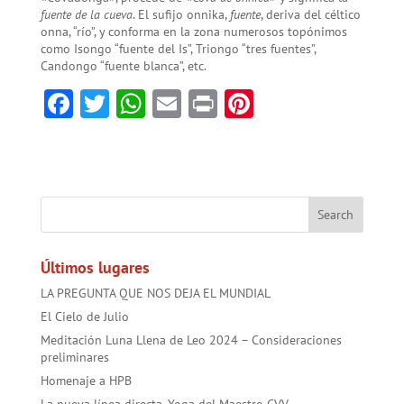
fuente de la cueva
. El sufijo onnika,
fuente
, deriva del céltico
onna, “río”, y conforma en la zona numerosos topónimos
como Isongo “fuente del Is”, Triongo “tres fuentes”,
Candongo “fuente blanca”, etc.
F
T
W
E
Pr
Pi
ac
w
h
m
in
nt
e
itt
at
ai
t
er
b
er
sA
l
es
o
p
t
ok
p
Últimos lugares
LA PREGUNTA QUE NOS DEJA EL MUNDIAL
El Cielo de Julio
Meditación Luna Llena de Leo 2024 – Consideraciones
preliminares
Homenaje a HPB