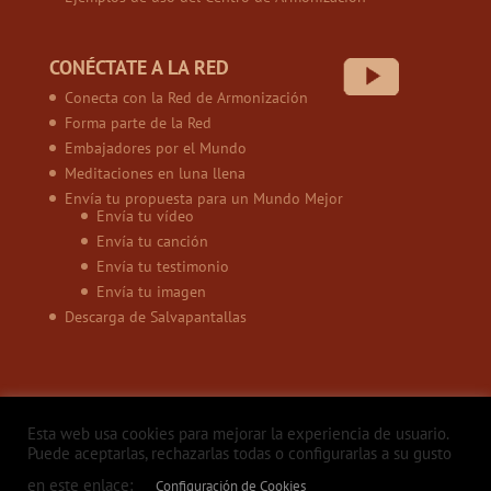
CONÉCTATE A LA RED
Conecta con la Red de Armonización
Forma parte de la Red
Embajadores por el Mundo
Meditaciones en luna llena
Envía tu propuesta para un Mundo Mejor
Envía tu vídeo
Envía tu canción
Envía tu testimonio
Envía tu imagen
Descarga de Salvapantallas
Esta web usa cookies para mejorar la experiencia de usuario.
Puede aceptarlas, rechazarlas todas o configurarlas a su gusto
en este enlace:
Configuración de Cookies
Política de privacidad
Aviso legal