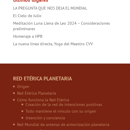
LA PREGUNTA QUE NOS DEJA EL MUNDIAL
El Cielo de Julio
Meditación Luna Llena de Leo 2024 – Consideraciones
preliminares
Homenaje a HPB
La nueva línea directa, Yoga del Maestro CVV
RED ETÉRICA PLANETARIA
Origen
Red Etérica Planetaria
Cómo funciona la Red Etérica
Creación de la red de intenciones positivas
Todo mantiene el vínculo con su origen
Intención y conciencia
Red Mundial de antenas de armonización planetaria