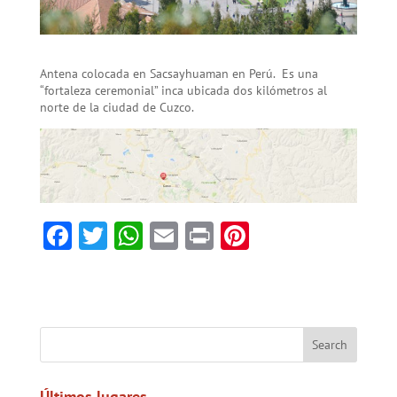
Antena colocada en Sacsayhuaman en Perú. Es una
“fortaleza ceremonial” inca ubicada dos kilómetros al
norte de la ciudad de Cuzco.
F
T
W
E
Pr
Pi
ac
w
h
m
in
nt
e
itt
at
ai
t
er
b
er
sA
l
es
o
p
t
ok
p
Últimos lugares