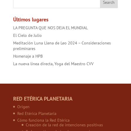
o
p
t
ok
p
Últimos lugares
LA PREGUNTA QUE NOS DEJA EL MUNDIAL
El Cielo de Julio
Meditación Luna Llena de Leo 2024 – Consideraciones
preliminares
Homenaje a HPB
La nueva línea directa, Yoga del Maestro CVV
RED ETÉRICA PLANETARIA
Origen
Red Etérica Planetaria
Cómo funciona la Red Etérica
Creación de la red de intenciones positivas