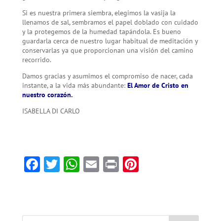
Si es nuestra primera siembra, elegimos la vasija la
llenamos de sal, sembramos el papel doblado con cuidado
y la protegemos de la humedad tapándola. Es bueno
guardarla cerca de nuestro lugar habitual de meditación y
conservarlas ya que proporcionan una visión del camino
recorrido.
Damos gracias y asumimos el compromiso de nacer, cada
instante, a la vida más abundante:
El Amor de Cristo en
nuestro corazón.
ISABELLA DI CARLO
F
T
W
E
Pr
Pi
ac
w
h
m
in
nt
e
itt
at
ai
t
er
b
er
sA
l
es