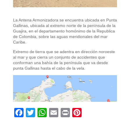
La Antena Armonizadora se encuentra ubicada en Punta
Gallinas, ubicada al extremo norte de la península de la
Guajira, en el departamento homónimo de la Republica
de Colombia, sobre las aguas meridionales del mar
Caribe.
Extremo de tierra que se adentra en dirección noroeste
al mar y que cierra un conjunto de accidentes que
conforman una bahía de la península que va desde
punta Gallinas hasta el cabo de la vela.
F
T
W
E
Pr
Pi
ac
w
h
m
in
nt