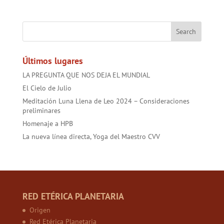
e
itt
at
ai
t
er
b
er
sA
l
es
o
p
t
ok
p
Últimos lugares
LA PREGUNTA QUE NOS DEJA EL MUNDIAL
El Cielo de Julio
Meditación Luna Llena de Leo 2024 – Consideraciones
preliminares
Homenaje a HPB
La nueva línea directa, Yoga del Maestro CVV
RED ETÉRICA PLANETARIA
Origen
Red Etérica Planetaria