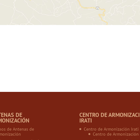
TENAS DE
CENTRO DE ARMONIZAC
MONIZACIÓN
IRATI
pos de Antenas de
Centro de Armonización Irati
monización
Centro de Armonización