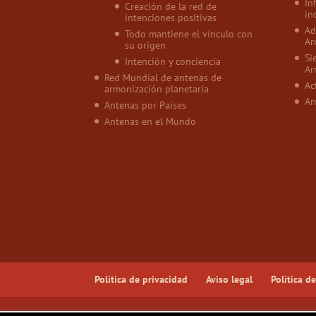
In
Creación de la red de
in
intenciones positivas
Ad
Todo mantiene el vínculo con
Ar
su origen
Si
Intención y conciencia
Ar
Red Mundial de antenas de
Ac
armonización planetaria
Ar
Antenas por Países
Antenas en el Mundo
Política de privacidad
Aviso legal
Política d