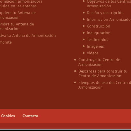
formación armonizadora
Objetivos de los Centros
cluida en las antenas
Armonización
quiere tu Antena de
Diseño y descripción
monización
Información Armonizado
embra tu Antena de
Construcción
monización
Inauguración
tiva tu Antena de Armonización
Testimonios
monite
Imágenes
Vídeos
Construye tu Centro de
Armonización
Descargas para construir tu
Centro de Armonización
Ejemplos de uso del Centro 
Armonización
e Cookies
Contacto