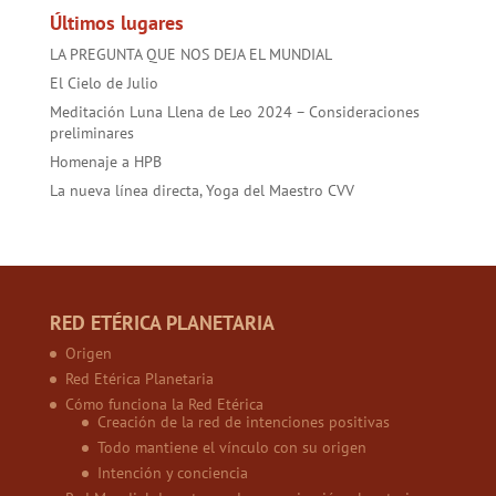
Últimos lugares
LA PREGUNTA QUE NOS DEJA EL MUNDIAL
El Cielo de Julio
Meditación Luna Llena de Leo 2024 – Consideraciones
preliminares
Homenaje a HPB
La nueva línea directa, Yoga del Maestro CVV
RED ETÉRICA PLANETARIA
Origen
Red Etérica Planetaria
Cómo funciona la Red Etérica
Creación de la red de intenciones positivas
Todo mantiene el vínculo con su origen
Intención y conciencia