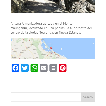
Antena Armonizadora ubicada en el Monte
Maunganui, localizado en una península al nordeste del
centro de la ciudad Tuaranga, en Nueva Zelanda.
F
T
W
E
Pr
Pi
ac
w
h
m
in
nt
e
itt
at
ai
t
er
b
er
sA
l
es
o
p
t
ok
p