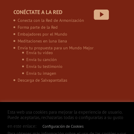
CONÉCTATE A LA RED
Conecta con la Red de Armonización
Forma parte de la Red
Embajadores por el Mundo
Meditaciones en luna llena
Envía tu propuesta para un Mundo Mejor
Envía tu vídeo
Envía tu canción
Envía tu testimonio
Envía tu imagen
Descarga de Salvapantallas
Esta web usa cookies para mejorar la experiencia de usuario.
Puede aceptarlas, rechazarlas todas o configurarlas a su gusto
en este enlace:
Configuración de Cookies
Política de privacidad
Aviso legal
Política de Cookies
Contacto
Para obtener más información sobre el uso de las cookies y sus