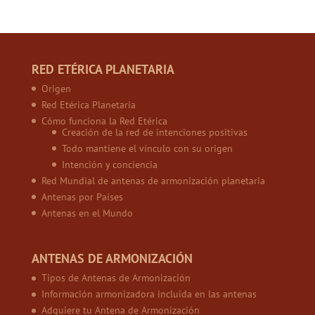
RED ETÉRICA PLANETARIA
Origen
Red Etérica Planetaria
Cómo funciona la Red Etérica
Creación de la red de intenciones positivas
Todo mantiene el vínculo con su origen
Intención y conciencia
Red Mundial de antenas de armonización planetaria
Antenas por Países
Antenas en el Mundo
ANTENAS DE ARMONIZACIÓN
Tipos de Antenas de Armonización
Información armonizadora incluida en las antenas
Adquiere tu Antena de Armonización