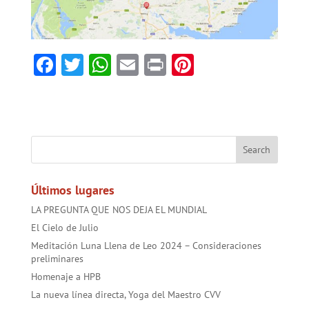
F
T
W
E
Pr
Pi
ac
w
h
m
in
nt
e
itt
at
ai
t
er
b
er
sA
l
es
o
p
t
ok
p
Últimos lugares
LA PREGUNTA QUE NOS DEJA EL MUNDIAL
El Cielo de Julio
Meditación Luna Llena de Leo 2024 – Consideraciones
preliminares
Homenaje a HPB
La nueva línea directa, Yoga del Maestro CVV