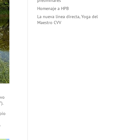
preliminares
Homenaje a HPB
La nueva línea directa, Yoga del
Maestro CVV
evo
).
pio
o