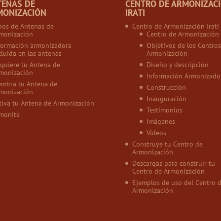
TENAS DE
CENTRO DE ARMONIZAC
MONIZACIÓN
IRATI
pos de Antenas de
Centro de Armonización Irati
monización
Centro de Armonización
formación armonizadora
Objetivos de los Centros
cluida en las antenas
Armonización
quiere tu Antena de
Diseño y descripción
monización
Información Armonizado
embra tu Antena de
Construcción
monización
Inauguración
tiva tu Antena de Armonización
Testimonios
monite
Imágenes
Vídeos
Construye tu Centro de
Armonización
Descargas para construir tu
Centro de Armonización
Ejemplos de uso del Centro 
Armonización