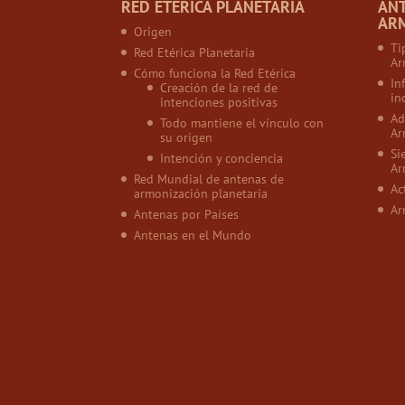
RED ETÉRICA PLANETARIA
AN
AR
Origen
Ti
Red Etérica Planetaria
Ar
Cómo funciona la Red Etérica
In
Creación de la red de
in
intenciones positivas
Ad
Todo mantiene el vínculo con
Ar
su origen
Si
Intención y conciencia
Ar
Red Mundial de antenas de
Ac
armonización planetaria
Ar
Antenas por Países
Antenas en el Mundo