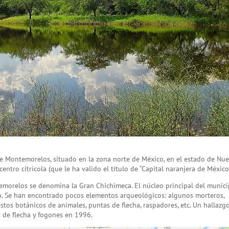
e Montemorelos, situado en la zona norte de México, en el estado de Nu
ntro citrícola (que le ha valido el título de “Capital naranjera de México”
emorelos se denomina la Gran Chichimeca. El núcleo principal del munici
n. Se han encontrado pocos elementos arqueológicos: algunos morteros,
restos botánicos de animales, puntas de flecha, raspadores, etc. Un hallazg
 de flecha y fogones en 1996.