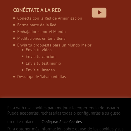
CONÉCTATE A LA RED
Conecta con la Red de Armonización
Forma parte de la Red
Embajadores por el Mundo
Meditaciones en luna llena
Envía tu propuesta para un Mundo Mejor
Envía tu vídeo
Envía tu canción
Envía tu testimonio
Envía tu imagen
Descarga de Salvapantallas
Esta web usa cookies para mejorar la experiencia de usuario.
Puede aceptarlas, rechazarlas todas o configurarlas a su gusto
en este enlace:
Configuración de Cookies
Política de privacidad
Aviso legal
Política de Cookies
Contacto
Para obtener más información sobre el uso de las cookies y sus