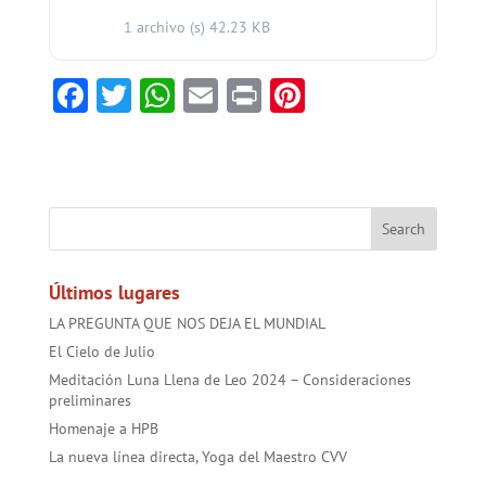
1 archivo (s)
42.23 KB
F
T
W
E
Pr
Pi
ac
w
h
m
in
nt
e
itt
at
ai
t
er
b
er
sA
l
es
o
p
t
ok
p
Últimos lugares
LA PREGUNTA QUE NOS DEJA EL MUNDIAL
El Cielo de Julio
Meditación Luna Llena de Leo 2024 – Consideraciones
preliminares
Homenaje a HPB
La nueva línea directa, Yoga del Maestro CVV