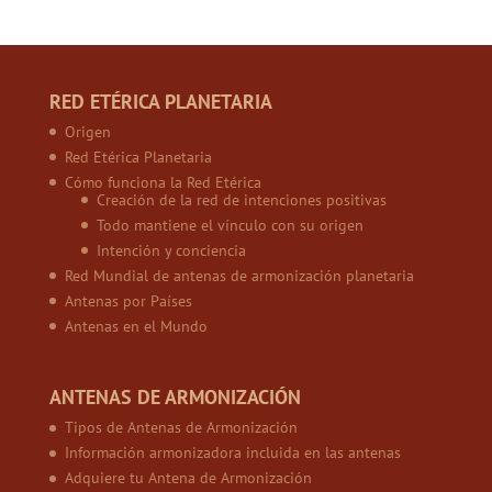
RED ETÉRICA PLANETARIA
Origen
Red Etérica Planetaria
Cómo funciona la Red Etérica
Creación de la red de intenciones positivas
Todo mantiene el vínculo con su origen
Intención y conciencia
Red Mundial de antenas de armonización planetaria
Antenas por Países
Antenas en el Mundo
ANTENAS DE ARMONIZACIÓN
Tipos de Antenas de Armonización
Información armonizadora incluida en las antenas
Adquiere tu Antena de Armonización