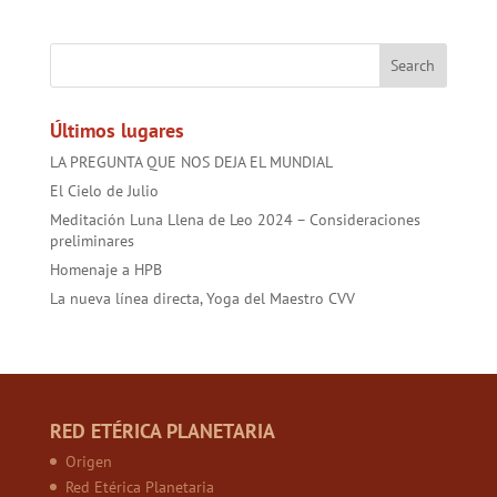
e
itt
at
ai
t
er
b
er
sA
l
es
o
p
t
ok
p
Últimos lugares
LA PREGUNTA QUE NOS DEJA EL MUNDIAL
El Cielo de Julio
Meditación Luna Llena de Leo 2024 – Consideraciones
preliminares
Homenaje a HPB
La nueva línea directa, Yoga del Maestro CVV
RED ETÉRICA PLANETARIA
Origen
Red Etérica Planetaria