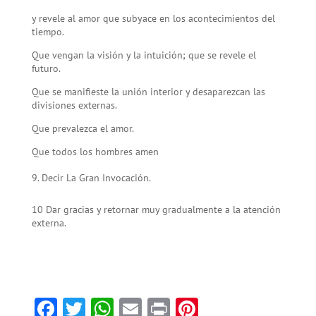
y revele al amor que subyace en los acontecimientos del
tiempo.
Que vengan la visión y la intuición; que se revele el
futuro.
Que se manifieste la unión interior y desapa­rezcan las
divisiones externas.
Que prevalez­ca el amor.
Que todos los hombres amen
Decir La Gran Invocación.
10 Dar gracias y retornar muy gradualmente a la atención
externa.
F
T
W
E
Pr
Pi