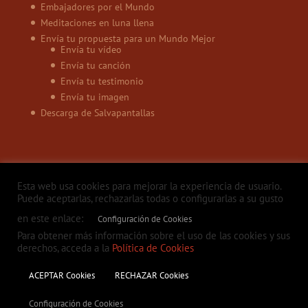
Embajadores por el Mundo
Meditaciones en luna llena
Envía tu propuesta para un Mundo Mejor
Envía tu vídeo
Envía tu canción
Envía tu testimonio
Envía tu imagen
Descarga de Salvapantallas
Esta web usa cookies para mejorar la experiencia de usuario.
Puede aceptarlas, rechazarlas todas o configurarlas a su gusto
en este enlace:
Configuración de Cookies
Política de privacidad
Aviso legal
Política de Cookies
Contacto
Para obtener más información sobre el uso de las cookies y sus
derechos, acceda a la
Política de Cookies
ACEPTAR Cookies
RECHAZAR Cookies
Configuración de Cookies