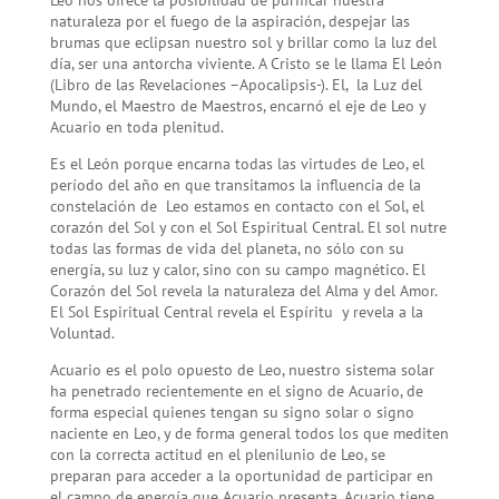
Leo nos ofrece la posibilidad de purificar nuestra
naturaleza por el fuego de la aspiración, despejar las
brumas que eclipsan nuestro sol y brillar como la luz del
día, ser una antorcha viviente. A Cristo se le llama El León
(Libro de las Revelaciones –Apocalipsis-). El, la Luz del
Mundo, el Maestro de Maestros, encarnó el eje de Leo y
Acuario en toda plenitud.
Es el León porque encarna todas las virtudes de Leo, el
período del año en que transitamos la influencia de la
constelación de Leo estamos en contacto con el Sol, el
corazón del Sol y con el Sol Espiritual Central. El sol nutre
todas las formas de vida del planeta, no sólo con su
energía, su luz y calor, sino con su campo magnético. El
Corazón del Sol revela la naturaleza del Alma y del Amor.
El Sol Espiritual Central revela el Espíritu y revela a la
Voluntad.
Acuario es el polo opuesto de Leo, nuestro sistema solar
ha penetrado recientemente en el signo de Acuario, de
forma especial quienes tengan su signo solar o signo
naciente en Leo, y de forma general todos los que mediten
con la correcta actitud en el plenilunio de Leo, se
preparan para acceder a la oportunidad de participar en
el campo de energía que Acuario presenta. Acuario tiene