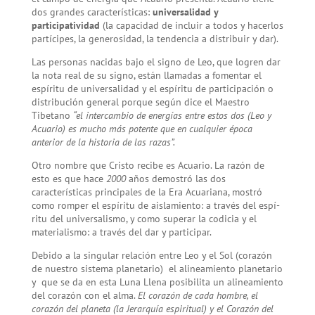
dos grandes características:
universalidad y
participatividad
(la capacidad de incluir a todos y hacerlos
partícipes, la generosidad, la tendencia a distribuir y dar).
Las personas nacidas bajo el signo de Leo, que logren dar
la nota real de su signo, están llamadas a fomen­tar el
espíritu de universalidad y el espíritu de participación o
distribución general porque según dice el Maestro
Tibetano
“el intercambio de energías entre estos dos (Leo y
Acuario) es mucho más potente que en cualquier época
anterior de la historia de las razas”.
Otro nombre que Cristo recibe es Acuario. La razón de
esto es que hace
2000
años demostró las dos
características prin­cipales de la Era Acuariana, mostró
como romper el espíritu de aislamiento: a través del espí­
ritu del universalismo, y como superar la codicia y el
materialismo: a tra­vés del dar y participar.
Debido a la singular relación entre Leo y el Sol (corazón
de nuestro sistema planetario) el alineamiento planetario
y que se da en esta Luna Llena posibilita un alineamiento
del corazón con el alma.
El corazón de cada hombre, el
corazón del planeta (la Jerarquía espiritual) y el Corazón del