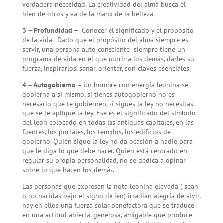
verdadera necesidad. La creatividad del alma busca el
bien de otros y va de la mano de la belleza.
3 – Profundidad –
Conocer el significado y el propósito
de la vida. Dado que el propósito del alma siempre es
servir, una persona auto consciente siempre tiene un
programa de vida en el que nutrir a los demás, darles su
fuerza, inspirarlos, sanar, orientar, son claves esenciales.
4 – Autogobierno –
Un hombre con energía leonina se
gobierna a si mismo, si tienes autogobierno no es
necesario que te gobiernen, si sigues la ley no necesitas
que se te aplique la ley. Ese es el significado del símbolo
del león colocado en todas las antiguas capitales, en las
fuentes, los portales, los templos, los edificios de
gobierno. Quien sigue la ley no da ocasión a nadie para
que le diga lo que debe hacer. Quien está centrado en
regular su propia personalidad, no se dedica a opinar
sobre lo que hacen los demás.
Las personas que expresan la nota leonina elevada ( sean
o no nacidas bajo el signo de leo) irradian alegría de vivir,
hay en ellos una fuerza solar benefactora que se traduce
en una actitud abierta, generosa, amigable que produce