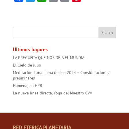
ac
w
h
m
in
nt
e
itt
at
ai
t
er
b
er
sA
l
es
o
p
t
ok
p
Últimos lugares
LA PREGUNTA QUE NOS DEJA EL MUNDIAL
El Cielo de Julio
Meditación Luna Llena de Leo 2024 – Consideraciones
preliminares
Homenaje a HPB
La nueva línea directa, Yoga del Maestro CVV
RED ETÉRICA PLANETARIA