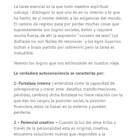
La tarea esencial es la que todo maestro espiritual
subraya : distinguir lo que uno es en su interior y lo que
ha hecho de si mismo debido a las exigencias del mundo.
El camino de regreso pasa por perder muchas cosas que
supuestamente son logros sociales, éxitos y requiere
mucha fuerza, de ahí la expresión “ corazón de león”. Los
disfraces no son fáciles de reconocer y los egos ilusorios
luchan a brazo partido por sobrevivir, pero la tarea es
ineludible.
Veamos los logros que nos estimularán en nuestro viaje.
La verdadera autoconsciencia se caracteriza por:
1- Fortaleza interna
( entendida como la capacidad de
sobreponerse y crecer ante desafíos, transformaciones,
pérdidas, cambios) dicha fortaleza no tiene relación con la
que dan los cargos, la posición social, la posición
financiera, estos se basan en lo externo y pueden
perderse.
2 – Potencial creativo –
Cuando la luz del alma brilla a
través de la personalidad esta es original, creativa,
encuentra soluciones nuevas que responden a la