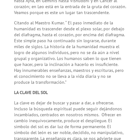
hasta Ajna, en Géminis hasta Vishuddhi y en Cáncer al
corazón; en Leo está en la entrada de la gruta del corazón.
Veamos porque es este un lugar tan trascendente.
Citando al Maestro Kumar. “ El paso inmediato de la
humanidad es trascender desde el plexo solar, por debajo
del diafragma, hasta el corazón, por encima del diafragma.
Este simple paso ha continuado sin lograrse, durante
miles de siglos. La historia de la humanidad muestra el
logro de algunos individuos, pero no se da aún a nivel
grupal y organizativo. Los humanos saben lo que tienen
que hacer, pero la inclinación a hacerlo es insuficiente.
Hay innumerables enseñanzas, maestros y escrituras, pero
el conocimiento no se lleva a la vida diaria y no se
produce la transformación.”
LA CLAVE DEL SOL
La clave es dejar de buscar y pasar a dar, a ofrecerse.
Incluso la búsqueda espiritual puede seguir dejándonos
incambiados, centrados en nosotros mismos. Ofrecer en
cambio inequívocamente, produce el despliegue. El
símbolo del sol es dar luz de forma permanente. El
símbolo del león es ser noble, decidido, no manipulativo,
transparente. La enseñanza es clara, se nos advierte que