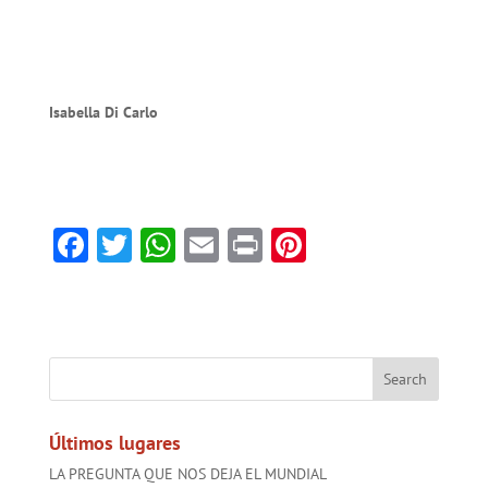
Isabella Di Carlo
F
T
W
E
Pr
Pi
ac
w
h
m
in
nt
e
itt
at
ai
t
er
b
er
sA
l
es
o
p
t
ok
p
Últimos lugares
LA PREGUNTA QUE NOS DEJA EL MUNDIAL