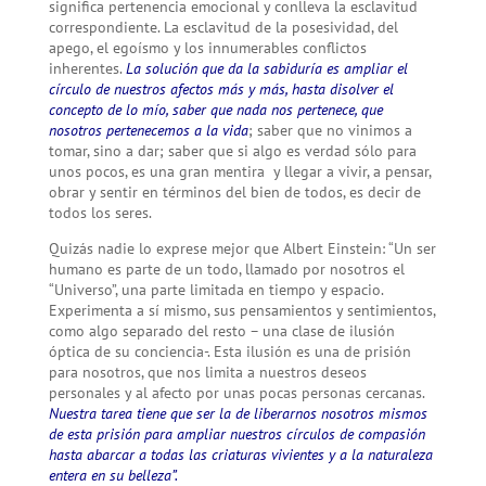
significa pertenencia emocional y conlleva la esclavitud
correspondiente. La esclavitud de la posesividad, del
apego, el egoísmo y los innumerables conflictos
inherentes.
La solución que da la sabiduría es ampliar el
círculo de nuestros afectos más y más, hasta disolver el
concepto de lo mío, saber que nada nos pertenece, que
nosotros pertenecemos a la vida
; saber que no vinimos a
tomar, sino a dar; saber que si algo es verdad sólo para
unos pocos, es una gran mentira y llegar a vivir, a pensar,
obrar y sentir en términos del bien de todos, es decir de
todos los seres.
Quizás nadie lo exprese mejor que Albert Einstein: “Un ser
humano es parte de un todo, llamado por nosotros el
“Universo”, una parte limitada en tiempo y espacio.
Experimenta a sí mismo, sus pensamientos y sentimientos,
como algo separado del resto – una clase de ilusión
óptica de su conciencia-. Esta ilusión es una de prisión
para nosotros, que nos limita a nuestros deseos
personales y al afecto por unas pocas personas cercanas.
Nuestra tarea tiene que ser la de liberarnos nosotros mismos
de esta prisión para ampliar nuestros círculos de compasión
hasta abarcar a todas las criaturas vivientes y a la naturaleza
entera en su belleza”.