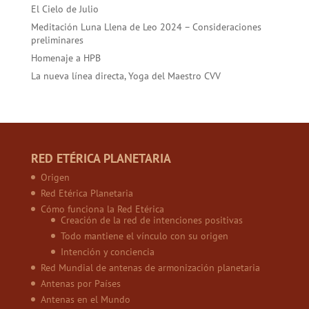
El Cielo de Julio
Meditación Luna Llena de Leo 2024 – Consideraciones
preliminares
Homenaje a HPB
La nueva línea directa, Yoga del Maestro CVV
RED ETÉRICA PLANETARIA
Origen
Red Etérica Planetaria
Cómo funciona la Red Etérica
Creación de la red de intenciones positivas
Todo mantiene el vínculo con su origen
Intención y conciencia
Red Mundial de antenas de armonización planetaria
Antenas por Países
Antenas en el Mundo