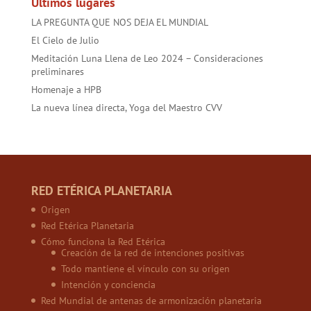
Últimos lugares
LA PREGUNTA QUE NOS DEJA EL MUNDIAL
El Cielo de Julio
Meditación Luna Llena de Leo 2024 – Consideraciones
preliminares
Homenaje a HPB
La nueva línea directa, Yoga del Maestro CVV
RED ETÉRICA PLANETARIA
Origen
Red Etérica Planetaria
Cómo funciona la Red Etérica
Creación de la red de intenciones positivas
Todo mantiene el vínculo con su origen
Intención y conciencia
Red Mundial de antenas de armonización planetaria