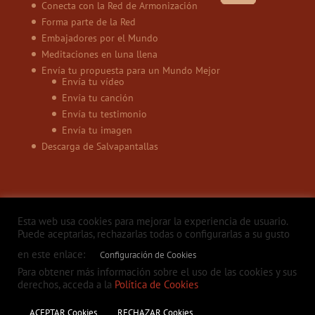
Conecta con la Red de Armonización
Forma parte de la Red
Embajadores por el Mundo
Meditaciones en luna llena
Envía tu propuesta para un Mundo Mejor
Envía tu vídeo
Envía tu canción
Envía tu testimonio
Envía tu imagen
Descarga de Salvapantallas
Esta web usa cookies para mejorar la experiencia de usuario.
Puede aceptarlas, rechazarlas todas o configurarlas a su gusto
en este enlace:
Configuración de Cookies
Política de privacidad
Aviso legal
Política de Cookies
Contacto
Para obtener más información sobre el uso de las cookies y sus
derechos, acceda a la
Política de Cookies
ACEPTAR Cookies
RECHAZAR Cookies