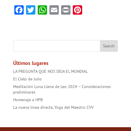
F
T
W
E
Pr
Pi
ac
w
h
m
in
nt
e
itt
at
ai
t
er
b
er
sA
l
es
o
p
t
ok
p
Últimos lugares
LA PREGUNTA QUE NOS DEJA EL MUNDIAL
El Cielo de Julio
Meditación Luna Llena de Leo 2024 – Consideraciones
preliminares
Homenaje a HPB
La nueva línea directa, Yoga del Maestro CVV