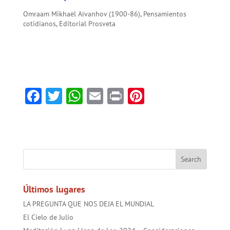
Omraam Mikhaël Aïvanhov (1900-86), Pensamientos
cotidianos, Editorial Prosveta
F
T
W
E
Pr
Pi
ac
w
h
m
in
nt
e
itt
at
ai
t
er
b
er
sA
l
es
o
p
t
ok
p
Últimos lugares
LA PREGUNTA QUE NOS DEJA EL MUNDIAL
El Cielo de Julio