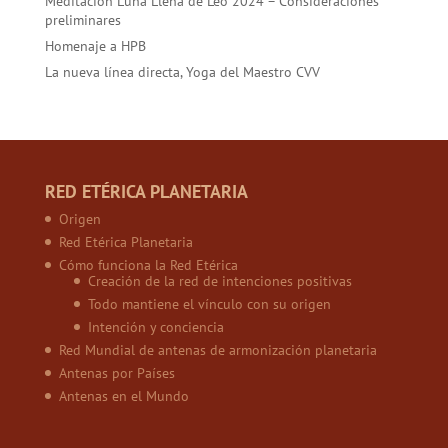
Meditación Luna Llena de Leo 2024 – Consideraciones
preliminares
Homenaje a HPB
La nueva línea directa, Yoga del Maestro CVV
RED ETÉRICA PLANETARIA
Origen
Red Etérica Planetaria
Cómo funciona la Red Etérica
Creación de la red de intenciones positivas
Todo mantiene el vínculo con su origen
Intención y conciencia
Red Mundial de antenas de armonización planetaria
Antenas por Países
Antenas en el Mundo