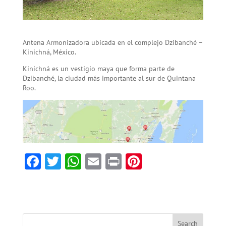
Antena Armonizadora ubicada en el complejo Dzibanché –
Kinichná, México.
Kinichná es un vestigio maya que forma parte de
Dzibanché, la ciudad más importante al sur de Quintana
Roo.
F
T
W
E
Pr
Pi
ac
w
h
m
in
nt
e
itt
at
ai
t
er
b
er
sA
l
es
o
p
t