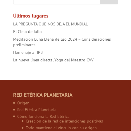
ok
p
Últimos lugares
LA PREGUNTA QUE NOS DEJA EL MUNDIAL
El Cielo de Julio
Meditación Luna Llena de Leo 2024 – Consideraciones
preliminares
Homenaje a HPB
La nueva línea directa, Yoga del Maestro CVV
RED ETÉRICA PLANETARIA
Origen
Red Etérica Planetaria
Cómo funciona la Red Etérica
Creación de la red de intenciones positivas
Todo mantiene el vínculo con su origen