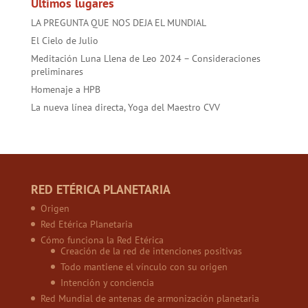
Últimos lugares
LA PREGUNTA QUE NOS DEJA EL MUNDIAL
El Cielo de Julio
Meditación Luna Llena de Leo 2024 – Consideraciones
preliminares
Homenaje a HPB
La nueva línea directa, Yoga del Maestro CVV
RED ETÉRICA PLANETARIA
Origen
Red Etérica Planetaria
Cómo funciona la Red Etérica
Creación de la red de intenciones positivas
Todo mantiene el vínculo con su origen
Intención y conciencia
Red Mundial de antenas de armonización planetaria