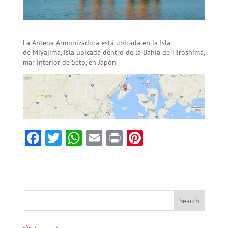
La Antena Armonizadora está ubicada en la Isla
de Miyajima, isla ubicada dentro de la Bahía de Hiroshima,
mar interior de Seto, en Japón.
F
T
W
E
Pr
Pi
ac
w
h
m
in
nt
e
itt
at
ai
t
er
b
er
sA
l
es
o
p
t
ok
p