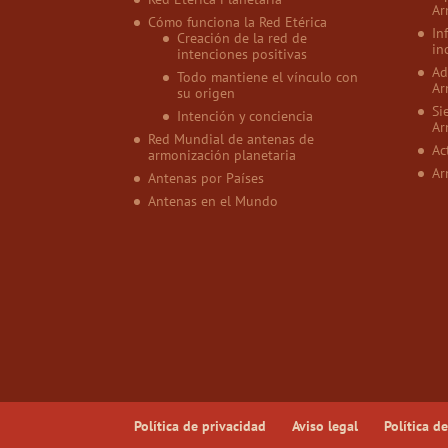
Ar
Cómo funciona la Red Etérica
In
Creación de la red de
in
intenciones positivas
Ad
Todo mantiene el vínculo con
Ar
su origen
Si
Intención y conciencia
Ar
Red Mundial de antenas de
Ac
armonización planetaria
Ar
Antenas por Países
Antenas en el Mundo
Política de privacidad
Aviso legal
Política d