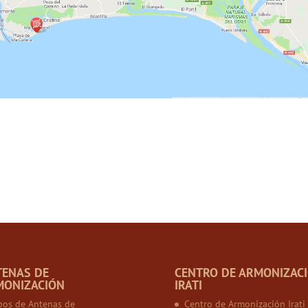
TENAS DE
CENTRO DE ARMONIZAC
MONIZACIÓN
IRATI
pos de Antenas de
Centro de Armonización Irati