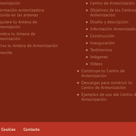
monización
Centro de Armonización
formación armonizadora
Objetivos de los Centros
cluida en las antenas
Armonización
quiere tu Antena de
Diseño y descripción
monización
Información Armonizado
embra tu Antena de
Construcción
monización
Inauguración
tiva tu Antena de Armonización
Testimonios
monite
Imágenes
Vídeos
Construye tu Centro de
Armonización
Descargas para construir tu
Centro de Armonización
Ejemplos de uso del Centro 
Armonización
e Cookies
Contacto