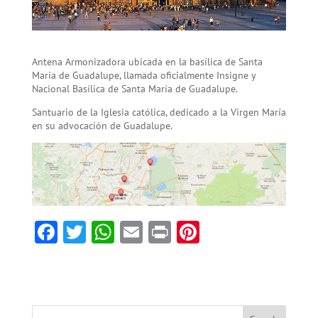
Antena Armonizadora ubicada en la basílica de Santa
María de Guadalupe, llamada oficialmente Insigne y
Nacional Basílica de Santa María de Guadalupe.
Santuario de la Iglesia católica, dedicado a la Virgen María
en su advocación de Guadalupe.
F
T
W
E
Pr
Pi
ac
w
h
m
in
nt
e
itt
at
ai
t
er
b
er
sA
l
es