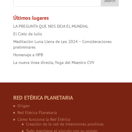
o
p
t
ok
p
Últimos lugares
LA PREGUNTA QUE NOS DEJA EL MUNDIAL
El Cielo de Julio
Meditación Luna Llena de Leo 2024 – Consideraciones
preliminares
Homenaje a HPB
La nueva línea directa, Yoga del Maestro CVV
RED ETÉRICA PLANETARIA
Origen
Red Etérica Planetaria
Cómo funciona la Red Etérica
Creación de la red de intenciones positivas
Todo mantiene el vínculo con su origen