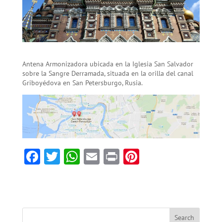
Antena Armonizadora ubicada en la Iglesia San Salvador
sobre la Sangre Derramada, situada en la orilla del canal
Griboyédova en San Petersburgo, Rusia.
F
T
W
E
Pr
Pi
ac
w
h
m
in
nt
e
itt
at
ai
t
er
b
er
sA
l
es
o
p
t