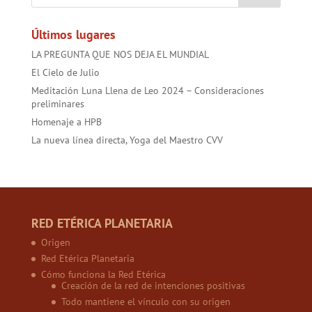
ok
p
Últimos lugares
LA PREGUNTA QUE NOS DEJA EL MUNDIAL
El Cielo de Julio
Meditación Luna Llena de Leo 2024 – Consideraciones
preliminares
Homenaje a HPB
La nueva línea directa, Yoga del Maestro CVV
RED ETÉRICA PLANETARIA
Origen
Red Etérica Planetaria
Cómo funciona la Red Etérica
Creación de la red de intenciones positivas
Todo mantiene el vínculo con su origen