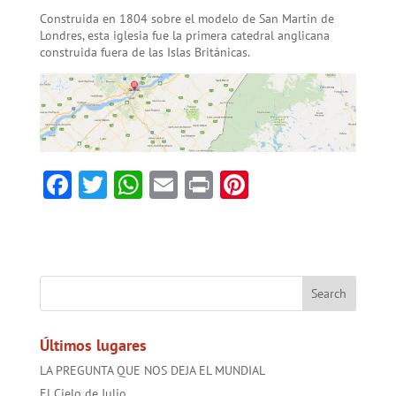
Construida en 1804 sobre el modelo de San Martin de
Londres, esta iglesia fue la primera catedral anglicana
construida fuera de las Islas Británicas.
F
T
W
E
Pr
Pi
ac
w
h
m
in
nt
e
itt
at
ai
t
er
b
er
sA
l
es
o
p
t
ok
p
Últimos lugares
LA PREGUNTA QUE NOS DEJA EL MUNDIAL
El Cielo de Julio