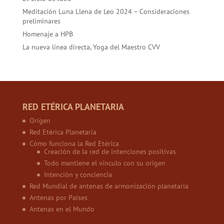
Meditación Luna Llena de Leo 2024 – Consideraciones
preliminares
Homenaje a HPB
La nueva línea directa, Yoga del Maestro CVV
RED ETÉRICA PLANETARIA
Origen
Red Etérica Planetaria
Cómo funciona la Red Etérica
Creación de la red de intenciones positivas
Todo mantiene el vínculo con su origen
Intención y conciencia
Red Mundial de antenas de armonización planetaria
Antenas por Países
Antenas en el Mundo