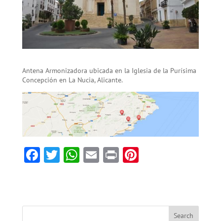
Antena Armonizadora ubicada en la Iglesia de la Purísima
Concepción en La Nucia, Alicante.
F
T
W
E
Pr
Pi
ac
w
h
m
in
nt
e
itt
at
ai
t
er
b
er
sA
l
es
o
p
t