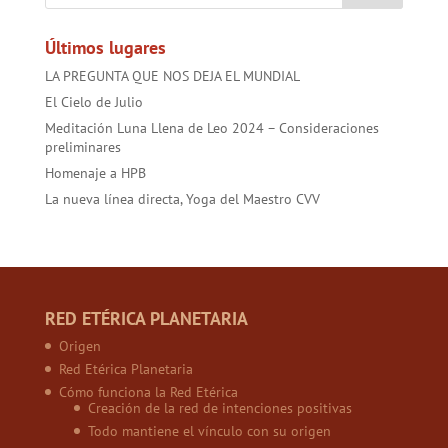
ok
p
Últimos lugares
LA PREGUNTA QUE NOS DEJA EL MUNDIAL
El Cielo de Julio
Meditación Luna Llena de Leo 2024 – Consideraciones
preliminares
Homenaje a HPB
La nueva línea directa, Yoga del Maestro CVV
RED ETÉRICA PLANETARIA
Origen
Red Etérica Planetaria
Cómo funciona la Red Etérica
Creación de la red de intenciones positivas
Todo mantiene el vínculo con su origen