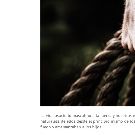
La vida asoció lo masculino a la fuerza y nosotras n
naturaleza de ellos desde el principio mismo de l
fuego y amamantaban a los hijos.