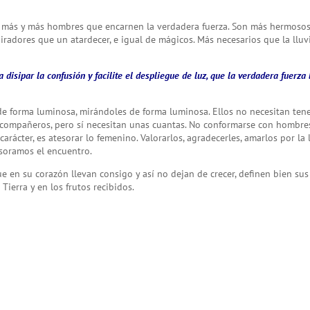
ta más y más hombres que encarnen la verdadera fuerza. Son más hermoso
iradores que un atardecer, e igual de mágicos. Más necesarios que la lluvi
 disipar la confusión y facilite el despliegue de luz, que la verdadera fuerza 
de forma luminosa, mirándoles de forma luminosa. Ellos no necesitan ten
os compañeros, pero sí necesitan unas cuantas. No conformarse con hombre
carácter, es atesorar lo femenino. Valorarlos, agradecerles, amarlos por la 
tesoramos el encuentro.
e en su corazón llevan consigo y así no dejan de crecer, definen bien sus
Tierra y en los frutos recibidos.