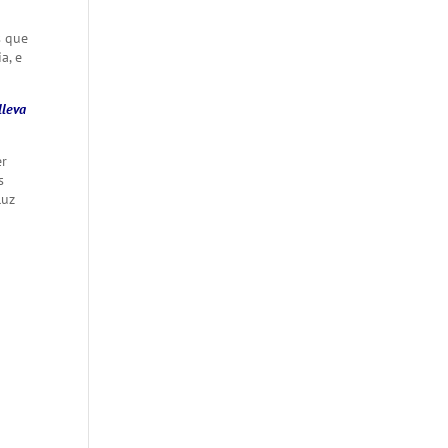
s que
a, e
lleva
er
s
luz