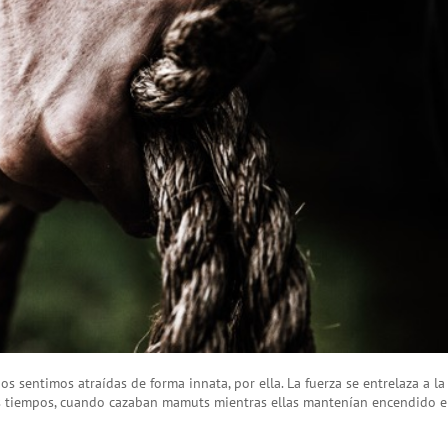
os sentimos atraídas de forma innata, por ella. La fuerza se entrelaza a la
os tiempos, cuando cazaban mamuts mientras ellas mantenían encendido e