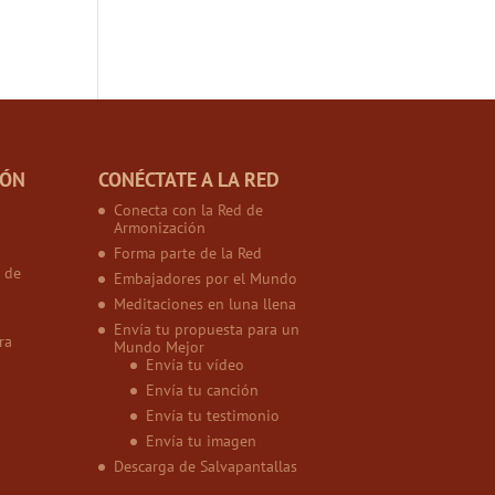
IÓN
CONÉCTATE A LA RED
Conecta con la Red de
Armonización
Forma parte de la Red
 de
Embajadores por el Mundo
Meditaciones en luna llena
Envía tu propuesta para un
ra
Mundo Mejor
Envía tu vídeo
Envía tu canción
Envía tu testimonio
Envía tu imagen
Descarga de Salvapantallas