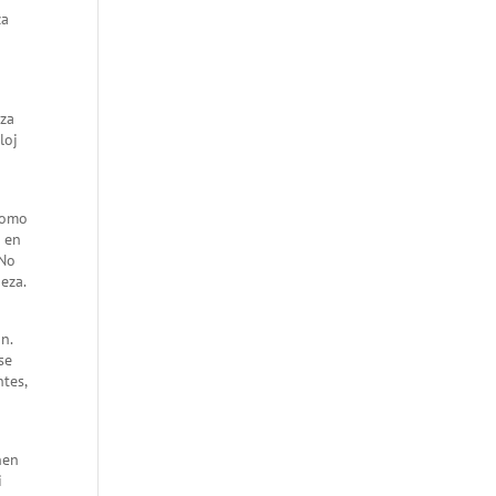
za
iza
loj
 como
s en
 No
eza.
n.
se
ntes,
nen
i