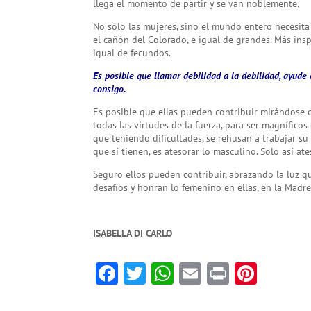
llega el momento de partir y se van noblemente.
No sólo las mujeres, sino el mundo entero necesi
el cañón del Colorado, e igual de grandes. Más insp
igual de fecundos.
Es posible que llamar debilidad a la debilidad, ayude a
consigo.
Es posible que ellas pueden contribuir mirándose 
todas las virtudes de la fuerza, para ser magnífic
que teniendo dificultades, se rehusan a trabajar su 
que sí tienen, es atesorar lo masculino. Solo así a
Seguro ellos pueden contribuir, abrazando la luz qu
desafíos y honran lo femenino en ellas, en la Madre 
ISABELLA DI CARLO
F
T
W
E
Pr
Pi
ac
w
h
m
in
nt