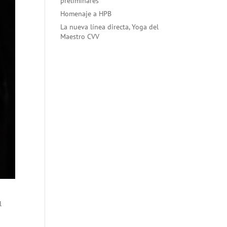
preliminares
Homenaje a HPB
La nueva línea directa, Yoga del
Maestro CVV
l