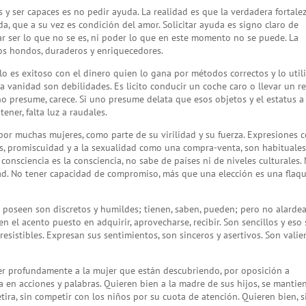
s y ser capaces es no pedir ayuda. La realidad es que la verdadera fortale
, que a su vez es condición del amor. Solicitar ayuda es signo claro de
r ser lo que no se es, ni poder lo que en este momento no se puede. La
los hondos, duraderos y enriquecedores.
lo es exitoso con el dinero quien lo gana por métodos correctos y lo util
la vanidad son debilidades. Es licito conducir un coche caro o llevar un re
o presume, carece. Si uno presume delata que esos objetos y el estatus a
tener, falta luz a raudales.
or muchas mujeres, como parte de su virilidad y su fuerza. Expresiones
es, promiscuidad y a la sexualidad como una compra-venta, son habituale
a consciencia es la consciencia, no sabe de países ni de niveles culturales.
idad. No tener capacidad de compromiso, más que una elección es una flaqu
a poseen son discretos y humildes; tienen, saben, pueden; pero no alardea
n el acento puesto en adquirir, aprovecharse, recibir. Son sencillos y eso 
resistibles. Expresan sus sentimientos, son sinceros y asertivos. Son valie
er profundamente a la mujer que están descubriendo, por oposición a
a en acciones y palabras. Quieren bien a la madre de sus hijos, se mantie
tira, sin competir con los niños por su cuota de atención. Quieren bien, s