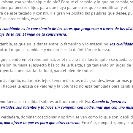
lo mismo, esa verdad sigue de pie? Porque el cambio y lo que no cambia, 
haber parámetros fijos, para que haya parámetros que se modifican y el
ra de este teclado y construir a gran velocidad las palabras que desee, p
jas, predecibles, estables.
o cambiante es la consciencia de los seres que progresan a través de los dist
aje de la luz. El viaje de la consciencia.
cambia, es que en la danza entre lo femenino y lo masculino,
las cualidad
otro. Lo que sí cambia – y mucho – es la definición de fuerza.
sí sigue siendo en el reino animal, es el macho más fuerte quien se queda co
ensión humana el aspecto básico de la fuerza, siga teniendo un lugar de
rgencia aumentar la claridad, para el bien de todos.
ás rápido, nadar más lejos, tener músculos más grandes, levantar mas p
i flaquea la escala de valores y la voluntad no está templada para cambi
o fuerza, en realidad solo es actitud competitiva.
Cuando la fuerza es
virtudes, sus talentos y lo hace sin competir con nadie, más que con uno mi
verdadera, dominar, coaccionar y oprimir se ven como lo que son, debili
a, uno ofrece lo que es para que otros crezcan.
Enseñar, compartir, apoyar 