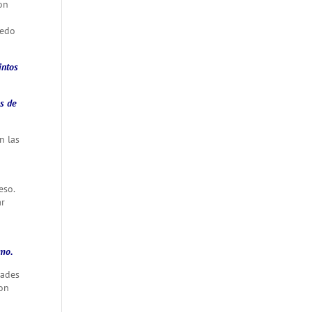
son
uedo
intos
es de
n las
eso.
ar
smo.
dades
son