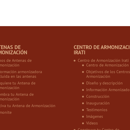
TENAS DE
CENTRO DE ARMONIZAC
MONIZACIÓN
IRATI
pos de Antenas de
Centro de Armonización Irati
monización
Centro de Armonización
formación armonizadora
Objetivos de los Centros
cluida en las antenas
Armonización
quiere tu Antena de
Diseño y descripción
monización
Información Armonizado
embra tu Antena de
Construcción
monización
Inauguración
tiva tu Antena de Armonización
Testimonios
monite
Imágenes
Vídeos
Construye tu Centro de