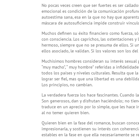
No pocas veces creen que ser fuertes es ser callado
emocional es condición de la comunicación profunda
autoestima sana, esa en la que no hay que aparenta
máscara de autosuficiencia impide construir víncu
Muchos definen su éxito financiero como fuerza, só
con consciencia. Los caprichos, las ostentaciones y 
hermoso, siempre que no se presuma de ellos. Si un
ellos asociado, le validan. Si los valores son los del 
Muchísimos hombres consideran su interés sexual p
“muy macho”, “ muy hombre” referidas a infidelidad
todos los países y niveles culturales. Resulta que l
lograr ser fiel, mas que una libertad es una debil
Los principios, no cambian.
La verdadera fuerza los hace fascinantes. Cuando l
Son generosos, dan y disfrutan haciéndolo; no tiene
traduce en un aprecio por lo simple, que les hace ir
al no temer quieren bien.
Quieren bien en la fase del romance, buscan conoc
impresionarla, y sostienen su interés con coherenci
estables en la fase en que ella necesariamente se re