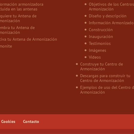
formación armonizadora
Objetivos de los Centros
cluida en las antenas
Armonización
quiere tu Antena de
Diseño y descripción
monización
Información Armonizado
embra tu Antena de
Construcción
monización
Inauguración
tiva tu Antena de Armonización
Testimonios
monite
Imágenes
Vídeos
Construye tu Centro de
Armonización
Descargas para construir tu
Centro de Armonización
Ejemplos de uso del Centro 
Armonización
e Cookies
Contacto