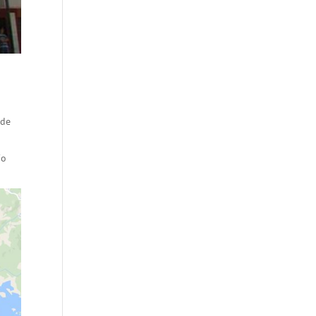
 de
ío