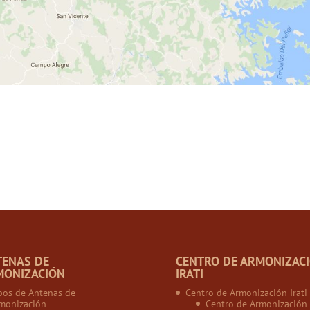
TENAS DE
CENTRO DE ARMONIZAC
MONIZACIÓN
IRATI
pos de Antenas de
Centro de Armonización Irati
monización
Centro de Armonización