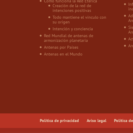
Cómo funciona la Red Etérica
In
Creación de la red de
in
intenciones positivas
Ad
Todo mantiene el vínculo con
Ar
su origen
Si
Intención y conciencia
Ar
Red Mundial de antenas de
Ac
armonización planetaria
Ar
Antenas por Países
Antenas en el Mundo
Política de privacidad
Aviso legal
Política d