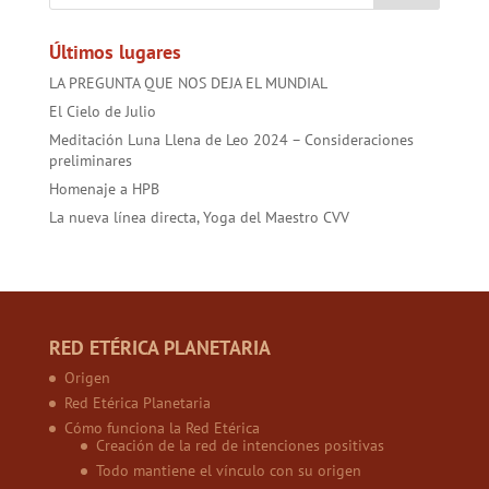
ok
p
Últimos lugares
LA PREGUNTA QUE NOS DEJA EL MUNDIAL
El Cielo de Julio
Meditación Luna Llena de Leo 2024 – Consideraciones
preliminares
Homenaje a HPB
La nueva línea directa, Yoga del Maestro CVV
RED ETÉRICA PLANETARIA
Origen
Red Etérica Planetaria
Cómo funciona la Red Etérica
Creación de la red de intenciones positivas
Todo mantiene el vínculo con su origen