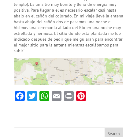
templo). Es un sitio muy bonito y lleno de energía muy
positiva. Para llegar a el es necesario escalar casi hasta
abajo en el cañón del colorado. En mi viaje llevé la antena
hasta abajo del cañón dos de pasamos una noche e
hicimos una ceremonia al lado del Río en una noche muy
estrellada y hermosa. El sitio donde está plantada me fue
indicado después de pedir que me guiaran para encontrar
el mejor sitio para la antena mientras escalábamos para
subir.’
F
T
W
E
Pr
Pi
ac
w
h
m
in
nt
e
itt
at
ai
t
er
b
er
sA
l
es
o
p
t