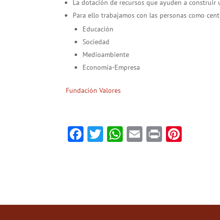
La dotación de recursos que ayuden a construir
Para ello trabajamos con las personas como centr
Educación
Sociedad
Medioambiente
Economía-Empresa
Fundación Valores
F
T
W
E
Pr
Pi
ac
w
h
m
in
nt
e
itt
at
ai
t
er
b
er
sA
l
es
o
p
t
ok
p