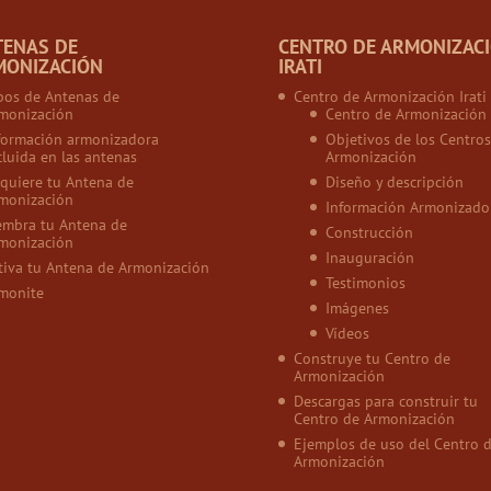
TENAS DE
CENTRO DE ARMONIZAC
MONIZACIÓN
IRATI
pos de Antenas de
Centro de Armonización Irati
monización
Centro de Armonización
formación armonizadora
Objetivos de los Centros
cluida en las antenas
Armonización
quiere tu Antena de
Diseño y descripción
monización
Información Armonizado
embra tu Antena de
Construcción
monización
Inauguración
tiva tu Antena de Armonización
Testimonios
monite
Imágenes
Vídeos
Construye tu Centro de
Armonización
Descargas para construir tu
Centro de Armonización
Ejemplos de uso del Centro 
Armonización