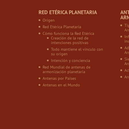
RED ETÉRICA PLANETARIA
AN
AR
Origen
Ti
Red Etérica Planetaria
Ar
Cómo funciona la Red Etérica
In
Creación de la red de
in
intenciones positivas
Ad
Todo mantiene el vínculo con
Ar
su origen
Si
Intención y conciencia
Ar
Red Mundial de antenas de
Ac
armonización planetaria
Ar
Antenas por Países
Antenas en el Mundo