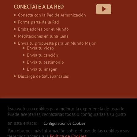
CONÉCTATE A LA RED
Conecta con la Red de Armonización
Forma parte de la Red
Embajadores por el Mundo
Meditaciones en luna llena
Envía tu propuesta para un Mundo Mejor
Envía tu vídeo
Envía tu canción
Envía tu testimonio
Envía tu imagen
Descarga de Salvapantallas
Esta web usa cookies para mejorar la experiencia de usuario.
Puede aceptarlas, rechazarlas todas o configurarlas a su gusto
en este enlace:
Configuración de Cookies
Política de privacidad
Aviso legal
Política de Cookies
Contacto
Para obtener más información sobre el uso de las cookies y sus
derechos, acceda a la
Política de Cookies