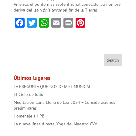
América, el punto más septentrional conocido. Su nombre
deriva del latín
finis terrae
(el fin de la Tierra)
F
T
W
E
Pr
Pi
ac
w
h
m
in
nt
e
itt
at
ai
t
er
b
er
sA
l
es
o
p
t
ok
p
Últimos lugares
LA PREGUNTA QUE NOS DEJA EL MUNDIAL
El Cielo de Julio
Meditación Luna Llena de Leo 2024 – Consideraciones
preliminares
Homenaje a HPB
La nueva línea directa, Yoga del Maestro CVV