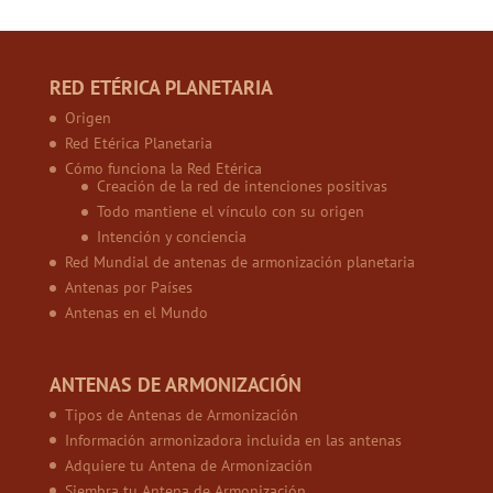
RED ETÉRICA PLANETARIA
Origen
Red Etérica Planetaria
Cómo funciona la Red Etérica
Creación de la red de intenciones positivas
Todo mantiene el vínculo con su origen
Intención y conciencia
Red Mundial de antenas de armonización planetaria
Antenas por Países
Antenas en el Mundo
ANTENAS DE ARMONIZACIÓN
Tipos de Antenas de Armonización
Información armonizadora incluida en las antenas
Adquiere tu Antena de Armonización
Siembra tu Antena de Armonización