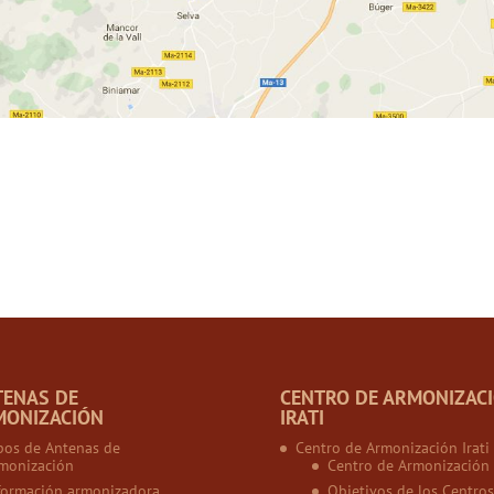
TENAS DE
CENTRO DE ARMONIZAC
MONIZACIÓN
IRATI
pos de Antenas de
Centro de Armonización Irati
monización
Centro de Armonización
formación armonizadora
Objetivos de los Centros