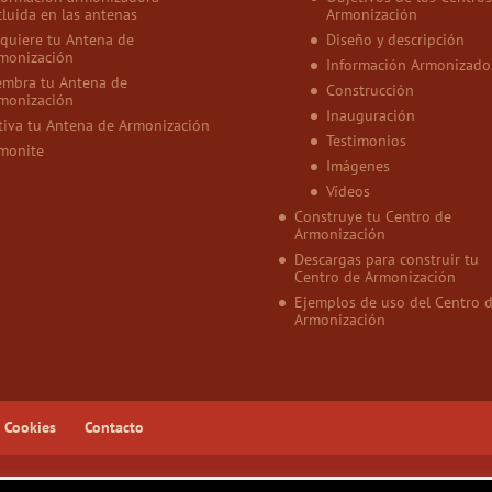
cluida en las antenas
Armonización
quiere tu Antena de
Diseño y descripción
monización
Información Armonizado
embra tu Antena de
Construcción
monización
Inauguración
tiva tu Antena de Armonización
Testimonios
monite
Imágenes
Vídeos
Construye tu Centro de
Armonización
Descargas para construir tu
Centro de Armonización
Ejemplos de uso del Centro 
Armonización
e Cookies
Contacto