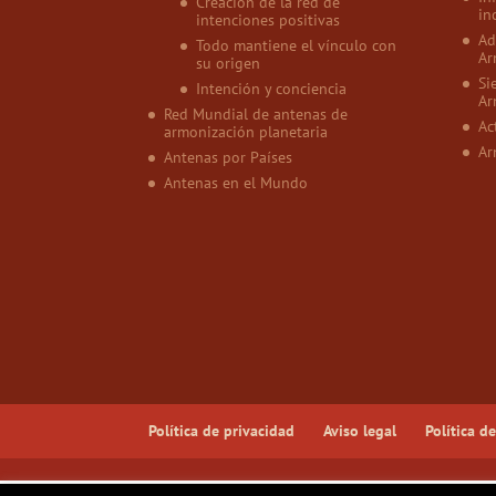
Creación de la red de
in
intenciones positivas
Ad
Todo mantiene el vínculo con
Ar
su origen
Si
Intención y conciencia
Ar
Red Mundial de antenas de
Ac
armonización planetaria
Ar
Antenas por Países
Antenas en el Mundo
Política de privacidad
Aviso legal
Política d