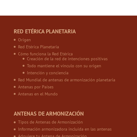
RED ETÉRICA PLANETARIA
Origen
Red Etérica Planetaria
Cómo funciona la Red Etérica
Creación de la red de intenciones positivas
Todo mantiene el vínculo con su origen
Intención y conciencia
Red Mundial de antenas de armonización planetaria
Antenas por Países
Antenas en el Mundo
ANTENAS DE ARMONIZACIÓN
Tipos de Antenas de Armonización
Información armonizadora incluida en las antenas
Adquiere tu Antena de Armonización