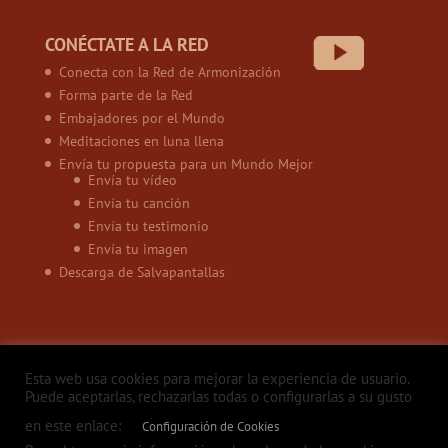
CONÉCTATE A LA RED
Conecta con la Red de Armonización
Forma parte de la Red
Embajadores por el Mundo
Meditaciones en luna llena
Envía tu propuesta para un Mundo Mejor
Envía tu vídeo
Envía tu canción
Envía tu testimonio
Envía tu imagen
Descarga de Salvapantallas
Esta web usa cookies para mejorar la experiencia de usuario.
Puede aceptarlas, rechazarlas todas o configurarlas a su gusto
en este enlace:
Configuración de Cookies
Política de privacidad
Aviso legal
Política de Cookies
Contacto