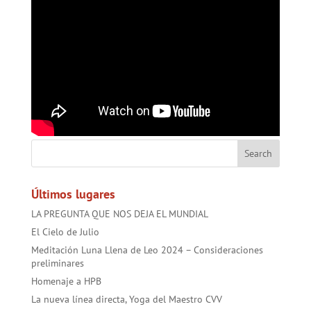
Últimos lugares
LA PREGUNTA QUE NOS DEJA EL MUNDIAL
El Cielo de Julio
Meditación Luna Llena de Leo 2024 – Consideraciones
preliminares
Homenaje a HPB
La nueva línea directa, Yoga del Maestro CVV