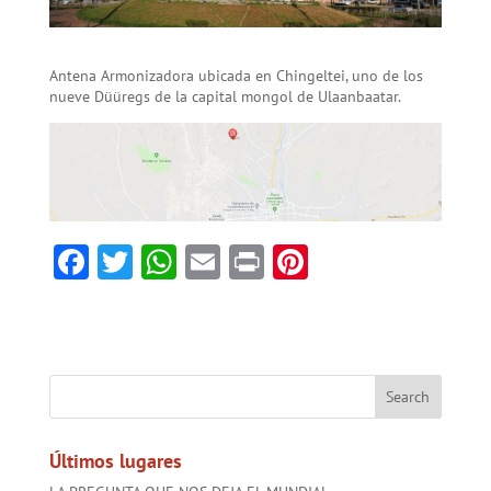
Antena Armonizadora ubicada en Chingeltei, uno de los
nueve Düüregs de la capital mongol de Ulaanbaatar.
F
T
W
E
Pr
Pi
ac
w
h
m
in
nt
e
itt
at
ai
t
er
b
er
sA
l
es
o
p
t
ok
p
Últimos lugares