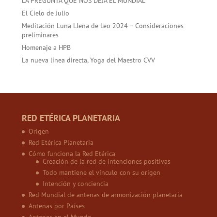
LA PREGUNTA QUE NOS DEJA EL MUNDIAL
El Cielo de Julio
Meditación Luna Llena de Leo 2024 – Consideraciones
preliminares
Homenaje a HPB
La nueva línea directa, Yoga del Maestro CVV
RED ETÉRICA PLANETARIA
Origen
Red Etérica Planetaria
Cómo funciona la Red Etérica
Creación de la red de intenciones positivas
Todo mantiene el vínculo con su origen
Intención y conciencia
Red Mundial de antenas de armonización planetaria
Antenas por Países