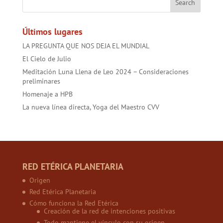
o
p
t
ok
p
Últimos lugares
LA PREGUNTA QUE NOS DEJA EL MUNDIAL
El Cielo de Julio
Meditación Luna Llena de Leo 2024 – Consideraciones
preliminares
Homenaje a HPB
La nueva línea directa, Yoga del Maestro CVV
RED ETÉRICA PLANETARIA
Origen
Red Etérica Planetaria
Cómo funciona la Red Etérica
Creación de la red de intenciones positivas
Todo mantiene el vínculo con su origen