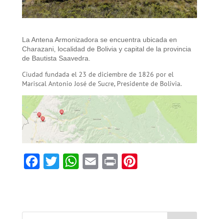
La Antena Armonizadora se encuentra ubicada en
Charazani, localidad de Bolivia y capital de la provincia
de Bautista Saavedra.
Ciudad fundada el 23 de diciembre de 1826 por el
Mariscal Antonio José de Sucre, Presidente de Bolivia.
F
T
W
E
Pr
Pi
ac
w
h
m
in
nt
e
itt
at
ai
t
er
b
er
sA
l
es