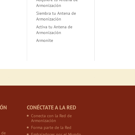
Armonización
Siembra tu Antena de
Armonización
Activa tu Antena de
Armonización
Armonite
IÓN
CONÉCTATE A LA RED
Conecta con la Red de
Armonización
Forma parte de la Red
 de
Embajadores por el Mundo