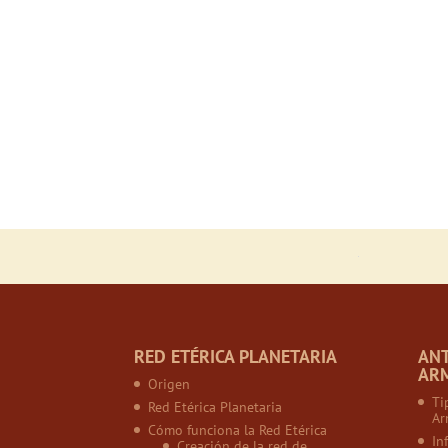
RED ETÉRICA PLANETARIA
AN
AR
Origen
Ti
Red Etérica Planetaria
Ar
Cómo funciona la Red Etérica
In
Creación de la red de