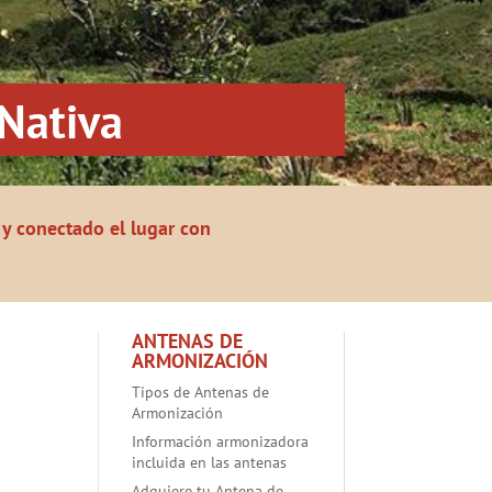
Nativa
y conectado el lugar con
ANTENAS DE
ARMONIZACIÓN
Tipos de Antenas de
Armonización
Información armonizadora
incluida en las antenas
Adquiere tu Antena de