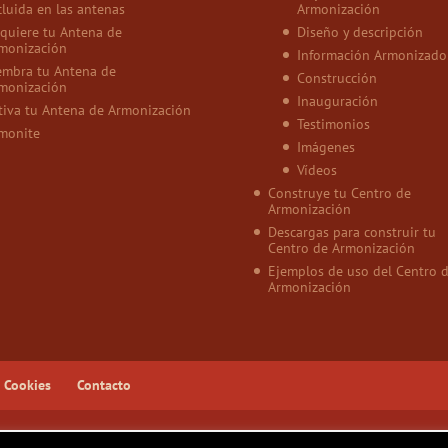
cluida en las antenas
Armonización
quiere tu Antena de
Diseño y descripción
monización
Información Armonizado
embra tu Antena de
Construcción
monización
Inauguración
tiva tu Antena de Armonización
Testimonios
monite
Imágenes
Vídeos
Construye tu Centro de
Armonización
Descargas para construir tu
Centro de Armonización
Ejemplos de uso del Centro 
Armonización
e Cookies
Contacto