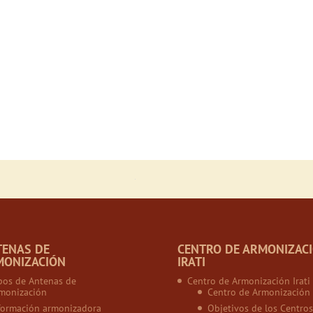
TENAS DE
CENTRO DE ARMONIZAC
MONIZACIÓN
IRATI
pos de Antenas de
Centro de Armonización Irati
monización
Centro de Armonización
formación armonizadora
Objetivos de los Centros