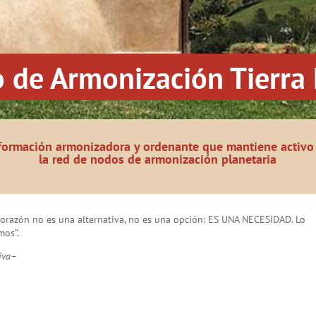
o de Armonización Tierra 
formación armonizadora y ordenante que mantiene activo 
la red de nodos de armonización planetaria
 Corazón no es una alternativa, no es una opción: ES UNA NECESIDAD. Lo
mos”.
iva
–
rest