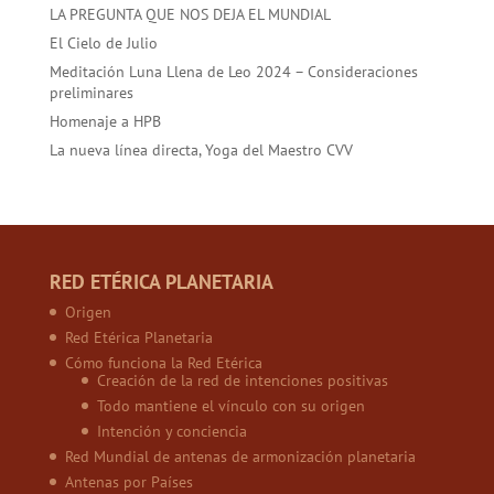
LA PREGUNTA QUE NOS DEJA EL MUNDIAL
El Cielo de Julio
Meditación Luna Llena de Leo 2024 – Consideraciones
preliminares
Homenaje a HPB
La nueva línea directa, Yoga del Maestro CVV
RED ETÉRICA PLANETARIA
Origen
Red Etérica Planetaria
Cómo funciona la Red Etérica
Creación de la red de intenciones positivas
Todo mantiene el vínculo con su origen
Intención y conciencia
Red Mundial de antenas de armonización planetaria
Antenas por Países