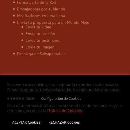
Forma parte de la Red
Embajadores por el Mundo
Meditaciones en luna llena
Envía tu propuesta para un Mundo Mejor
Envía tu vídeo
Envía tu canción
Envía tu testimonio
Envía tu imagen
Descarga de Salvapantallas
Esta web usa cookies para mejorar la experiencia de usuario.
Puede aceptarlas, rechazarlas todas o configurarlas a su gusto
en este enlace:
Configuración de Cookies
Política de privacidad
Aviso legal
Política de Cookies
Contacto
Para obtener más información sobre el uso de las cookies y sus
derechos, acceda a la
Política de Cookies
ACEPTAR Cookies
RECHAZAR Cookies