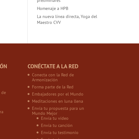
preliminares
Homenaje a HPB
La nueva línea directa, Yoga del
Maestro CVV
IÓN
CONÉCTATE A LA RED
Conecta con la Red de
Armonización
Forma parte de la Red
 de
Embajadores por el Mundo
Meditaciones en luna llena
Envía tu propuesta para un
ra
Mundo Mejor
Envía tu vídeo
Envía tu canción
Envía tu testimonio