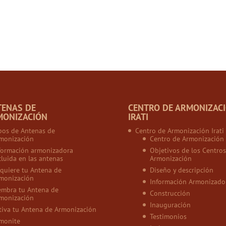
TENAS DE
CENTRO DE ARMONIZAC
MONIZACIÓN
IRATI
pos de Antenas de
Centro de Armonización Irati
monización
Centro de Armonización
formación armonizadora
Objetivos de los Centros
cluida en las antenas
Armonización
quiere tu Antena de
Diseño y descripción
monización
Información Armonizado
embra tu Antena de
Construcción
monización
Inauguración
tiva tu Antena de Armonización
Testimonios
monite