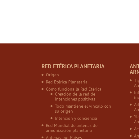
RED ETÉRICA PLANETARIA
AN
AR
Origen
Ti
Red Etérica Planetaria
Ar
Cómo funciona la Red Etérica
In
Creación de la red de
in
intenciones positivas
Ad
Todo mantiene el vínculo con
Ar
su origen
Si
Intención y conciencia
Ar
Red Mundial de antenas de
Ac
armonización planetaria
Ar
Antenas por Países