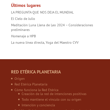
Últimos lugares
LA PREGUNTA QUE NOS DEJA EL MUNDIAL
El Cielo de Julio
Meditación Luna Llena de Leo 2024 – Consideraciones
preliminares
Homenaje a HPB
La nueva línea directa, Yoga del Maestro CVV
RED ETÉRICA PLANETARIA
Origen
Red Etérica Planetaria
Cómo funciona la Red Etérica
Creación de la red de intenciones positivas
Todo mantiene el vínculo con su origen
Intención y conciencia