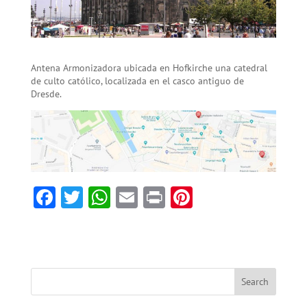
Antena Armonizadora ubicada en Hofkirche una catedral
de culto católico, localizada en el casco antiguo de
Dresde.
F
T
W
E
Pr
Pi
ac
w
h
m
in
nt
e
itt
at
ai
t
er
b
er
sA
l
es
o
p
t
ok
p