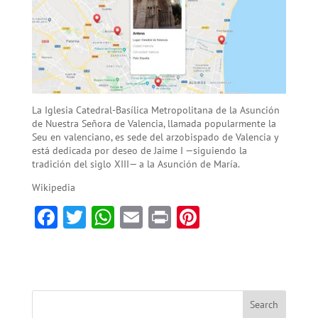
La Iglesia Catedral-Basílica Metropolitana de la Asunción
de Nuestra Señora de Valencia, llamada popularmente la
Seu en valenciano, es sede del arzobispado de Valencia y
está dedicada por deseo de Jaime I —siguiendo la
tradición del siglo XIII— a la Asunción de María.
Wikipedia
F
T
W
E
Pr
Pi
ac
w
h
m
in
nt
e
itt
at
ai
t
er
b
er
sA
l
es
o
p
t