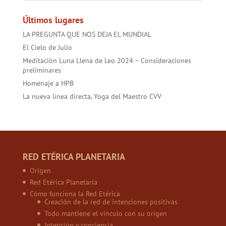
ok
p
Últimos lugares
LA PREGUNTA QUE NOS DEJA EL MUNDIAL
El Cielo de Julio
Meditación Luna Llena de Leo 2024 – Consideraciones
preliminares
Homenaje a HPB
La nueva línea directa, Yoga del Maestro CVV
RED ETÉRICA PLANETARIA
Origen
Red Etérica Planetaria
Cómo funciona la Red Etérica
Creación de la red de intenciones positivas
Todo mantiene el vínculo con su origen
Intención y conciencia