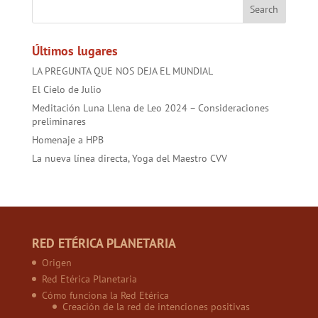
o
p
t
ok
p
Últimos lugares
LA PREGUNTA QUE NOS DEJA EL MUNDIAL
El Cielo de Julio
Meditación Luna Llena de Leo 2024 – Consideraciones
preliminares
Homenaje a HPB
La nueva línea directa, Yoga del Maestro CVV
RED ETÉRICA PLANETARIA
Origen
Red Etérica Planetaria
Cómo funciona la Red Etérica
Creación de la red de intenciones positivas