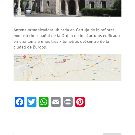
Antena Armonizadora ubicada en Cartuja de Miraflores,
monasterio español de la Orden de los Cartujos edificado
en una loma a unos tres kilómetros del centro de la
ciudad de Burgos.
F
T
W
E
Pr
Pi
ac
w
h
m
in
nt
e
itt
at
ai
t
er
b
er
sA
l
es