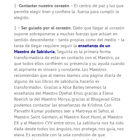
1-
Contactar nuestro corazón
– El centro de paz y luz que
permite elegir bien y confiere la fuerza para cumplir lo
elegido.
2 –
Ser guiado por el corazón.
Dado que llegar al corazón
supone sobreponerse a muchas fuerzas que actúan en
sentido descendente – tanto propias como del medio – la
tarea de llegar requiere seguir la
enseñanza de un
Maestro de Sabiduría.
Seguirla es la primera forma
transformadora de estar en contacto con el Maestro, ya
que todos ellos confieren su presencia y su ayuda cuando
el aspirante es sincero y constante. Los Maestros
recomiendan que al menos leamos una página diaria de
alguno de sus libros de sabiduría, hacerlo es
transformador. Gracias a Alice Bailey tenemos la
enseñanza del Maestro Djwhal Khul, gracias a Elena
Roerich la del Maestro Morya, gracias al Bhagavad Gitta
podemos contactar las enseñanzas de Krishna. Con
Parvathi Kumar podemos leer a Maitreya el Señor, al
Maestro Saint Germain, al Maestro Koot Humi, al Maestro
EK y al Maestro CVV entre otros. La sabiduría nos ha sido
dada desde todos los ángulos, nos protege, nos guía, nos
eleva. Es accesible con la sola condición de que