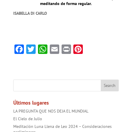
meditando de forma regular.
ISABELLA DI CARLO
F
T
W
E
Pr
Pi
ac
w
h
m
in
nt
e
itt
at
ai
t
er
b
er
sA
l
es
o
p
t
ok
p
Últimos lugares
LA PREGUNTA QUE NOS DEJA EL MUNDIAL
El Cielo de Julio
Meditación Luna Llena de Leo 2024 – Consideraciones
preliminares