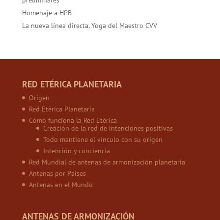
Homenaje a HPB
La nueva línea directa, Yoga del Maestro CVV
RED ETÉRICA PLANETARIA
Origen
Red Etérica Planetaria
Cómo funciona la Red Etérica
Creación de la red de intenciones positivas
Todo mantiene el vínculo con su origen
Intención y conciencia
Red Mundial de antenas de armonización planetaria
Antenas por Países
Antenas en el Mundo
ANTENAS DE ARMONIZACIÓN