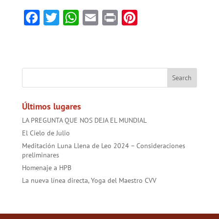
F
T
W
E
Pr
Pi
ac
w
h
m
in
nt
e
itt
at
ai
t
er
b
er
sA
l
es
o
p
t
ok
p
Últimos lugares
LA PREGUNTA QUE NOS DEJA EL MUNDIAL
El Cielo de Julio
Meditación Luna Llena de Leo 2024 – Consideraciones
preliminares
Homenaje a HPB
La nueva línea directa, Yoga del Maestro CVV