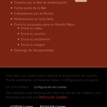
Conecta con la Red de Armonización
Forma parte de la Red
Embajadores por el Mundo
Meditaciones en luna llena
Envía tu propuesta para un Mundo Mejor
Envía tu vídeo
Envía tu canción
Envía tu testimonio
Envía tu imagen
Descarga de Salvapantallas
Esta web usa cookies para mejorar la experiencia de usuario.
Puede aceptarlas, rechazarlas todas o configurarlas a su gusto
en este enlace:
Configuración de Cookies
Política de privacidad
Aviso legal
Política de Cookies
Contacto
Para obtener más información sobre el uso de las cookies y sus
derechos, acceda a la
Política de Cookies
ACEPTAR Cookies
RECHAZAR Cookies