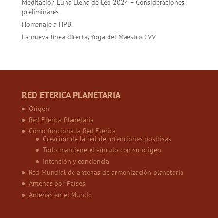
Meditación Luna Llena de Leo 2024 – Consideraciones
preliminares
Homenaje a HPB
La nueva línea directa, Yoga del Maestro CVV
RED ETÉRICA PLANETARIA
Origen
Red Etérica Planetaria
Cómo funciona la Red Etérica
Creación de la red de intenciones positivas
Todo mantiene el vínculo con su origen
Intención y conciencia
Red Mundial de antenas de armonización planetaria
Antenas por Países
Antenas en el Mundo