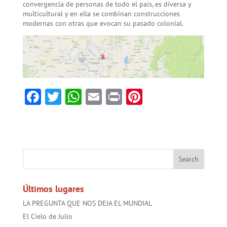
convergencia de personas de todo el país, es diversa y
multicultural y en ella se combinan construcciones
modernas con otras que evocan su pasado colonial.
F
T
W
E
Pr
Pi
ac
w
h
m
in
nt
e
itt
at
ai
t
er
b
er
sA
l
es
o
p
t
ok
p
Últimos lugares
LA PREGUNTA QUE NOS DEJA EL MUNDIAL
El Cielo de Julio