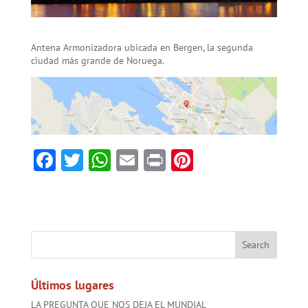
Antena Armonizadora ubicada en Bergen, la segunda
ciudad más grande de Noruega.
F
T
W
E
Pr
Pi
ac
w
h
m
in
nt
e
itt
at
ai
t
er
b
er
sA
l
es
o
p
t
ok
p
Últimos lugares
LA PREGUNTA QUE NOS DEJA EL MUNDIAL