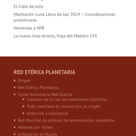
El Cielo de Julio
Meditación Luna Llena de Leo 2024 – Consideraciones
preliminares
Homenaje a HPB
La nueva línea directa, Yoga del Maestro CVV
RED ETÉRICA PLANETARIA
Origen
Red Etérica Planetaria
Cómo funciona la Red Etérica
Creación de la red de intenciones positivas
Todo mantiene el vínculo con su origen
Intención y conciencia
Red Mundial de antenas de armonización planetaria
Antenas por Países
Antenas en el Mundo