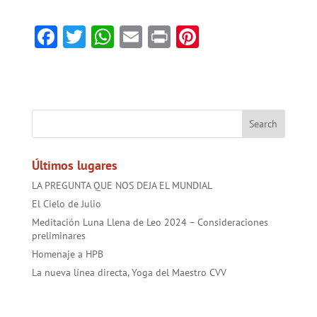
F
T
W
E
Pr
Pi
ac
w
h
m
in
nt
e
itt
at
ai
t
er
b
er
sA
l
es
o
p
t
ok
p
Últimos lugares
LA PREGUNTA QUE NOS DEJA EL MUNDIAL
El Cielo de Julio
Meditación Luna Llena de Leo 2024 – Consideraciones
preliminares
Homenaje a HPB
La nueva línea directa, Yoga del Maestro CVV