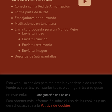
Conecta con la Red de Armonización
Forma parte de la Red
Embajadores por el Mundo
Meditaciones en luna llena
Envía tu propuesta para un Mundo Mejor
Envía tu vídeo
Envía tu canción
Envía tu testimonio
Envía tu imagen
Descarga de Salvapantallas
Esta web usa cookies para mejorar la experiencia de usuario.
Puede aceptarlas, rechazarlas todas o configurarlas a su gusto
en este enlace:
Configuración de Cookies
Política de privacidad
Aviso legal
Política de Cookies
Contacto
Para obtener más información sobre el uso de las cookies y sus
derechos, acceda a la
Política de Cookies